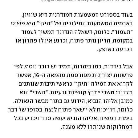
בעוד בספורט המשמעות המודרנית היא שוויון, 
בארמית המשמעות המילולית של "תיקו" היא פשוט 
"תעמוד". כלומר, השאלה הנדונה תמשיך לעמוד 
במקומה, הדיון נותר פתוח, וכרגע אין לו פתרון או 
הכרעה באופק.
אבל ביהדות, כמו ביהדות, תמיד יש רובד נוסף. לפי 
פרשנות יצירתית מפורסמת מהמאה ה-16, אפשר 
לקרוא את המילה "תיקו" כראשי תיבות שנותנים 
תקווה: 
ת
שבי 
י
תרץ 
ק
ושיות 
ו
בעיות. "תשבי" הוא 
כמובן אליהו הנביא, הידוע גם בתור מבשר הגאולה. 
כלומר, הוויכוח לא יישאר פתוח לנצח. בסופו של דבר, 
בימות המשיח, אליהו הנביא יעשה סדר ויכריע בכל 
המחלוקות שנותרו ללא מענה.