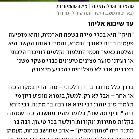
מה מקור המילה תיקו? | מילה מהמקורות
(
באדיבות משב. הגשה: ענת קורול-גורדון
)
עד שיבוא אליהו
"תיקו" היא בכלל מילה בשפה הארמית, והיא מופיעה 
פעמים רבות לאורך הגמרא, ותמיד באותו הקשר. היא 
נשלפת כאשר חכמי התלמוד נקלעים לוויכוח הלכתי 
או רעיוני סוער, מציגים טיעונים כבדי משקל משני 
הצדדים, אבל לא מצליחים להכריע מי צודק.
בדרך כלל מדובר בדיון הלכתי – מהו הדין במקרה כזה 
או אחר – אבל לא רק. למשל, בגמרא מופיע דיון מי 
תלמיד טוב יותר: רבי זירא או רבה בר מתנה. רבי זירא 
היה "חריף ומקשה", כלומר מהיר מחשבה, כזה שמזהה 
בקלות סתירות ונקודות חולשה בכל טיעון. רבה בר 
מתנה היה "מתון ומסיק" – אדם שחושב בנחת, מעמיק 