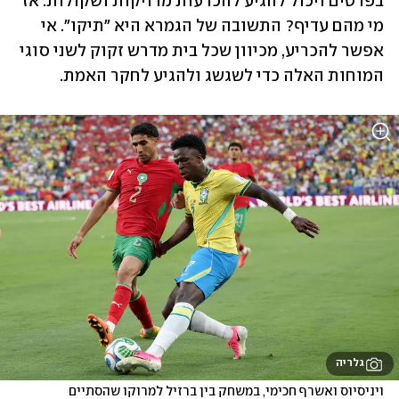
בפרטים ויכול להגיע להכרעות מדויקות ושקולות. אז 
מי מהם עדיף? התשובה של הגמרא היא "תיקו". אי 
אפשר להכריע, מכיוון שכל בית מדרש זקוק לשני סוגי 
המוחות האלה כדי לשגשג ולהגיע לחקר האמת.
גלריה
ויניסיוס ואשרף חכימי, במשחק בין ברזיל למרוקו שהסתיים 