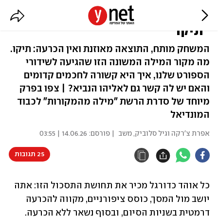
מהמדרש למגרש: סיפורה של המילה
"תיקו"
המשחק מותח, התוצאה מאוזנת ואין הכרעה: תיקו.
מה מקור המילה המשונה הזו שהגיעה לשידורי
הספורט שלנו, איך היא קשורה לחכמים קדומים
והאם יש לה קשר גם לאליהו הנביא? | צפו בפרק
מיוחד של סדרת הרשת "מילה מהמקורות" לכבוד
המונדיאל
אפרת צ'רקה וגיל סלוביק, משב
| פורסם:
14.06.26 | 03:55
25 תגובות
כל אוהד כדורגל מכיר את תחושת התסכול הזו: אתה 
יושב מול המסך, כוסס ציפורניים, מקווה להכרעה 
דרמטית בשניות הסיום, ובסוף נשאר ללא הכרעה. 