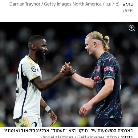
בתיקו
(
צילום: Darrian Traynor / Getty Images North America / 
)
AFP
בארמית המשמעות של "תיקו" היא "תעמוד". ארלינג הולאנד ואנטוניו 
רודיגר
(
צילום: Angel Martinez / Getty Images
)