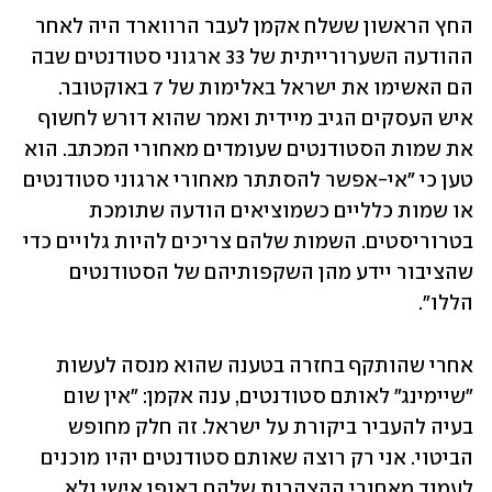
החץ הראשון ששלח אקמן לעבר הרווארד היה לאחר 
ההודעה השערורייתית של 33 ארגוני סטודנטים שבה 
הם האשימו את ישראל באלימות של 7 באוקטובר. 
איש העסקים הגיב מיידית ואמר שהוא דורש לחשוף 
את שמות הסטודנטים שעומדים מאחורי המכתב. הוא 
טען כי "אי-אפשר להסתתר מאחורי ארגוני סטודנטים 
או שמות כלליים כשמוציאים הודעה שתומכת 
בטרוריסטים. השמות שלהם צריכים להיות גלויים כדי 
שהציבור יידע מהן השקפותיהם של הסטודנטים 
הללו".
אחרי שהותקף בחזרה בטענה שהוא מנסה לעשות 
"שיימינג" לאותם סטודנטים, ענה אקמן: "אין שום 
בעיה להעביר ביקורת על ישראל. זה חלק מחופש 
הביטוי. אני רק רוצה שאותם סטודנטים יהיו מוכנים 
לעמוד מאחורי ההצהרות שלהם באופן אישי ולא 