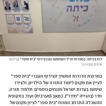
לוח בכיתה. בספרות חז"ל השתמשו גם בצירוף "בית סופר"
(
צילום: 
אלכס גמבורג
)
במרוצת הדורות המשיך הצירוף העברי "בית ספר" 
לציין את מקום לימוד התורה של הילדים, ולצידו 
שימשו בעדות ישראל מונחים נוספים: תלמוד תורה, 
חדר (בהגייה "חֵיְדֶר"), כֻּתַאבּ (מערבית) ועוד. בתקופת 
ההשכלה התרחב המונח "בית ספר" לציון מקום של 