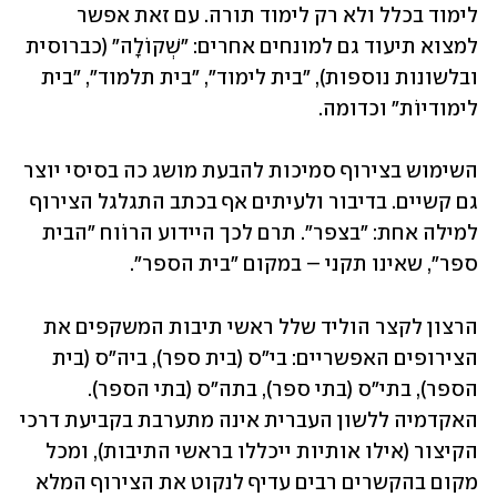
לימוד בכלל ולא רק לימוד תורה. עם זאת אפשר 
למצוא תיעוד גם למונחים אחרים: "שְׁקוֹלָה" (כברוסית 
ובלשונות נוספות), "בית לימוד", "בית תלמוד", "בית 
לימודיוֹת" וכדומה.
השימוש בצירוף סמיכות להבעת מושג כה בסיסי יוצר 
גם קשיים. בדיבור ולעיתים אף בכתב התגלגל הצירוף 
למילה אחת: "בצפר". תרם לכך היידוע הרוֹוח "הבית 
ספר", שאינו תקני – במקום "בית הספר".
הרצון לקצר הוליד שלל ראשי תיבות המשקפים את 
הצירופים האפשריים: בי"ס (בית ספר), ביה"ס (בית 
הספר), בתי"ס (בתי ספר), בתה"ס (בתי הספר). 
האקדמיה ללשון העברית אינה מתערבת בקביעת דרכי 
הקיצור (אילו אותיות ייכללו בראשי התיבות), ומכל 
מקום בהקשרים רבים עדיף לנקוט את הצירוף המלא 