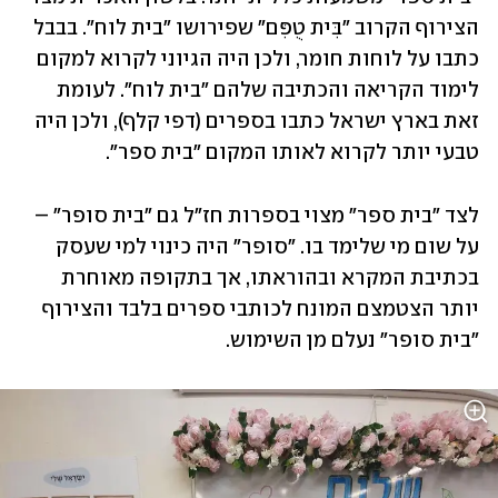
הצירוף הקרוב "בִּית טֻפִּם" שפירושו "בית לוח". בבבל 
כתבו על לוחות חומר, ולכן היה הגיוני לקרוא למקום 
לימוד הקריאה והכתיבה שלהם "בית לוח". לעומת 
זאת בארץ ישראל כתבו בספרים (דפי קלף), ולכן היה 
טבעי יותר לקרוא לאותו המקום "בית ספר".
לצד "בית ספר" מצוי בספרות חז"ל גם "בית סופר" – 
על שום מי שלימד בו. "סופר" היה כינוי למי שעסק 
בכתיבת המקרא ובהוראתו, אך בתקופה מאוחרת 
יותר הצטמצם המונח לכותבי ספרים בלבד והצירוף 
"בית סופר" נעלם מן השימוש. 