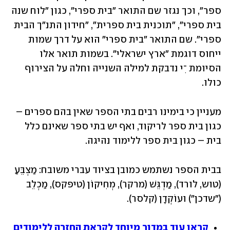
ספר", וכך נגזר שם התואר "בית ספרי", כגון "לוח שנה 
בית ספרי", "תוכנית בית ספרית", "חידון התנ"ך הבית 
ספרי". שם התואר "בית ספרי" הוא על דרך שמות 
ייחוס דוגמת "ארץ ישראלי". בשמות תואר אלו 
הסיומת ־ִי נדבקת למילה השנייה וחלה על הצירוף 
כולו. 
מעניין כי בימינו רבים בתי הספר שאין בהם ספרים – 
כגון בית ספר לריקוד, ואף יש בתי ספר שאינם כלל 
בית – כגון בית ספר ללימוד נהיגה.
בבית הספר נשתמש כמובן בציוד עברי משובח: מַצְבֵּעַ 
(טוש, לורד), מַדְגֵּשׁ (מרקר), מְחִיקוֹן (טיפקס), מַכְלֵב 
("שדכן") ועוֹקְדָן (קלסר).
קראו עוד במדור מיוחד לקראת החזרה ללימודים 