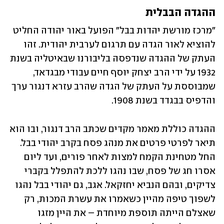
ההגדה הבבלית
"מרכז מורשת יהדות בבל" הפועל באור יהודה החליט 
להוציא לאור הגדה עם תרגום לערבית יהודית. זהו 
העתק של ההגדה שנדפסה בליבורנו שבאיטליה בשנת 
1932 על ידי הרב יצחק יוסף חיים עבודי מבגדאד, 
שמבוססת על העתק של הגדה שהרב עזרא דנגור ערך 
והדפיס בבגדד בשנת 1908.
ההגדה כוללת מאמר מקדים שכתב הרב דנגור, ובו הוא 
תיאר לפרטי פרטים את מנהג פסח בקרב יהודי בבל. 
החל מטחינת הקמח למצות לאחר פורים, ועד ליום 
אסרו חג של פסח, שבו נהגו ללכת להתפלל בקברי 
צדיקים, ובהם הנביא יחזקאל. אגב, גם יהודי בבל נהגו 
לשפוך טיפה מהיין כשאמרו את עשרת המכות, רק 
שאצלם הייתה תוספת מיוחדת – את היין מזגו 