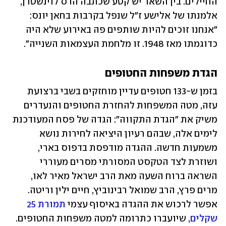
החיילים. בין השאר יש קטע שכתבה הדס לוינשטרן, 
אלמנתו של אלישע ז"ל שנפל בקרבות בחאן יונס: 
"אנחנו זוכים להיות שותפים פה באירוע שלא היה 
כדוגמתו מאז 1948. זו מלחמת העצמאות השנייה".
הגדת משפחות החטופים
בזמן ש-133 חטופים עדיין מוחזקים בשבי ברצועת 
עזה, מטה המשפחות להחזרת החטופים והנעדרים 
משיק את "הגדת התקווה": הגדה של פסח המעודכנת 
לימים אלה, שבהם רעיון היציאה לחירות נושא 
משמעות חדשה. ההגדה מודפסת בדפוס בארי, 
ושוזרת לצד הטקסט המסורתי מסרים מעוררי 
השראה ברוח השעה מאת הרב ישראל מאיר לאו, 
מרים פרץ, הרב שמואל רבינוביץ, חיים ילין וריטה. 
אפשר לרכוש את ההגדה באיסוף עצמי 
תמורת 25 
שקלים
, שיועברו כתרומה למטה משפחות החטופים.