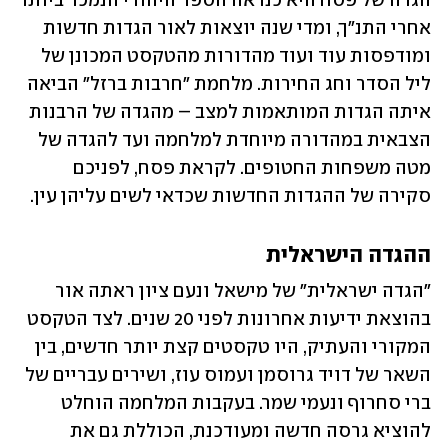
הגדה של פסח היא כנראה הספר היהודי הנמכר ביותר 
אחרי התנ"ך, ומדי שנה יוצאות לאור הגדות חדשות 
ומודפסות עוד ועוד מהדורות מהטקסט המכונן של 
ליל הסדר וחג החירות. מלחמת "חרבות ברזל" הביאה 
איתה הגדות המותאמות למצב – מהגדה של הרבנות 
הצבאית במהדורה מיוחדת למלחמה ועד להגדה של 
מטה משפחות החטופים. לקראת פסח, לפניכם 
סקירה של ההגדות החדשות שכדאי לשים עליהן עין.
ההגדה הישראלית
"הגדה ישראלית" של מישאל ונעם ציון ראתה אור 
בהוצאת ידיעות אחרונות לפני 20 שנים. לצד הטקסט 
המקורי והעתיק, היו טקסטים קצת יותר חדשים, בין 
השאר של דויד גרוסמן ועמוס עוז, ושירים עבריים של 
ברי סחרוף ונעמי שמר. בעקבות המלחמה הוחלט 
להוציא גרסה חדשה ומעודכנת, הכוללת גם את 