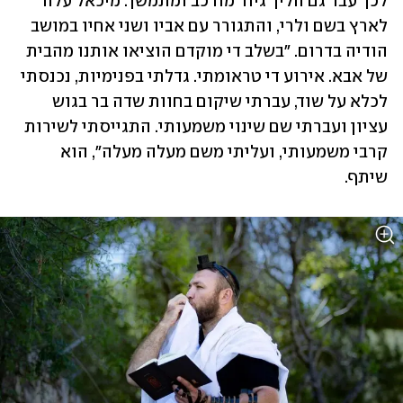
לכך עבר גם הליך גיור מורכב ומתמשך. מיכאל עלה 
לארץ בשם ולרי, והתגורר עם אביו ושני אחיו במושב 
הודיה בדרום. "בשלב די מוקדם הוציאו אותנו מהבית 
של אבא. אירוע די טראומתי. גדלתי בפנימיות, נכנסתי 
לכלא על שוד, עברתי שיקום בחוות שדה בר בגוש 
עציון ועברתי שם שינוי משמעותי. התגייסתי לשירות 
קרבי משמעותי, ועליתי משם מעלה מעלה", הוא 
שיתף.