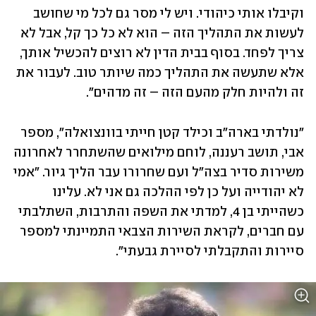
וקיבלו אותי כיהודי. ויש לי מסר גם לכל מי שחושב 
לעשות את התהליך הזה – הוא לא כל כך קל, אבל לא 
צריך לפחד. בסוף בבית הדין לא רוצים להכשיל אותך, 
אלא שתעשה את התהליך כמה שיותר טוב. לעבור את 
זה ולהיות חלק מהעם הזה – זה מדהים".
"נולדתי בארה"ב וכילד קטן חייתי בוונצואלה", מספר 
אבי, תושב רעננה, לוחם מילואים שהשתחרר לאחרונה 
משירות סדיר בצה"ל ועם שחרורו עבר הליך גיור. "אמי 
לא יהודייה ועל כן לפי ההלכה גם אני לא. עלינו 
כשהייתי בן 4, למדתי את השפה והתרבות, השתלבתי 
עם חברים, לקראת השירות הצבאי התמיינתי למספר 
סיירות והתקבלתי לסיירת גבעתי".