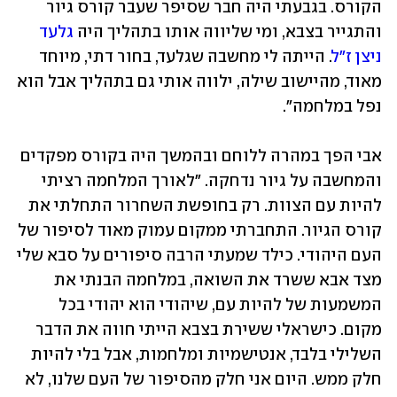
הקורס. בגבעתי היה חבר שסיפר שעבר קורס גיור 
והתגייר בצבא, ומי שליווה אותו בתהליך היה 
גלעד 
ניצן ז"ל
. הייתה לי מחשבה שגלעד, בחור דתי, מיוחד 
מאוד, מהיישוב שילה, ילווה אותי גם בתהליך אבל הוא 
נפל במלחמה".
אבי הפך במהרה ללוחם ובהמשך היה בקורס מפקדים 
והמחשבה על גיור נדחקה. "לאורך המלחמה רציתי 
להיות עם הצוות. רק בחופשת השחרור התחלתי את 
קורס הגיור. התחברתי ממקום עמוק מאוד לסיפור של 
העם היהודי. כילד שמעתי הרבה סיפורים על סבא שלי 
מצד אבא ששרד את השואה, במלחמה הבנתי את 
המשמעות של להיות עם, שיהודי הוא יהודי בכל 
מקום. כישראלי ששירת בצבא הייתי חווה את הדבר 
השלילי בלבד, אנטישמיות ומלחמות, אבל בלי להיות 
חלק ממש. היום אני חלק מהסיפור של העם שלנו, לא 