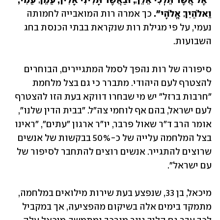
"אֶל אֲשֶׁר תֵּלְכִי אֵלֵךְ, וּבַאֲשֶׁר תָּלִינִי אָלִין, עַמֵּךְ עַמִּי, 
וֵאלֹהַיִךְ אֱלֹהָי".
 כך אמרה רות המואבייה לחמותה 
נעמי, על פי מגילת רות שנקראת בבתי הכנסת בחג 
השבועות.
סיפורה של רות נהפך לסמל המתגיירים, הבוחרים 
להצטרף לעם היהודי. מתברר כי גם בצל מלחמת 
"חרבות ברזל" יש מי שבחרו דווקא בעת הזו להצטרף 
לעם ישראל, בהם אף לוחמי צה"ל. "בבית הדין שלנו", 
אומר הרב ד"ר שאול פרבר, יו"ר ארגון "עתים", "ראינו 
בצל המלחמה עלייה של כ-50% בבקשות של אנשים 
שרוצים להתגייר. אנשים רוצים להתחבר לסיפור של 
עם ישראל".
מיכאל, בן 33, שנפצע בעת שירות מילואים במלחמה, 
מתמקד בימים אלה בשיקום מהפציעה, אך במקביל 