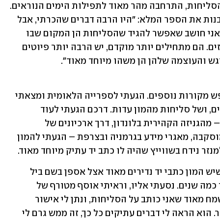
העבודה של וקנין, שהתחילה רק בפיוטי הסליחות, התרחבה מהר מאוד לתפילות הימים הנוראים. 
הוא התחיל לאסוף מקורות ופירושים ולבנות את הספר המלא: "היו הרבה דברים שהכרתי, אבל 
למדתי עוד ועוד מהמון מקורות עתיקים. אני חושב שאפשר להגיד שהסליחות הן המקום שבו 
הספרדים באים יותר לידי ביטוי מהאשכנזים. הם מתחילים יותר מוקדם, יש הרבה יותר פיוטים 
רגש והעוצמה שלהן הן משהו מיוחד מאוד".
"כתבתי כל מה שידעתי, ואז התחלתי לחפש מקורות נוספים. הגעתי לספרייה הלאומית ומצאתי 
כתבים עתיקים של תפילות הימים הנוראים, ושל סליחות מהמון עדות. דרכם הגעתי לעוד 
מקורות והתחלתי ממש מסע סובב עולם – מהגניזה הקהירית בלונדון, דרך ארכיונים של 
אוניברסיטאות, הספרייה הלאומית של מוסקבה, מאגרי מידע בגרמניה ובצרפת – הגעתי להמון 
זר נידח בשווייץ שהיה לו כתב יד עתיק מיוחד מאוד.
"אחת התגליות שלי לאורך הדרך הייתה שיש המון כתבי יד נדירים מאוד אצל אספן בשם ביל 
גרוס, יהודי אמריקני בן 81 שגר בארץ כבר כמה שנים. נסעתי אליו, וראיתי אוסף מטורף של 
יודאיקה שמתפרס על כמה חדרים. הוא שמח מאוד שאני כותב על הסליחות, ונתן לי אישור 
להשתמש בחומרים רבים שמופיעים בספר. הוא הראה לי דברים עתיקים כל כך, זה ממש גרם לי 