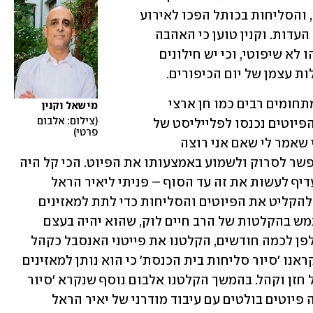
חודש אלול באים מאות אלפים לירושלים, והסליחות בכותל הפכו לאירוע 
המוני שמקובל על דתיים ולא דתיים, מכל העדות. וקנין טוען כי האהבה 
הזאת לסליחות נובעת מכך שיש בהן משהו לא שיפוטי, וכי יש חילונים 
ת עצמן של יום הכיפורים.
"אחרי שאספתי 18 מאמרים של כותבים מתחומים רבים כמו חן ארצי 
מישאל וקנין
צילום: אלבום 
סרור, שי צברי, לבנת בן חמו שכתבה איך הפיוטים נכנסו לפלייליסט של 
פרטי
גלגלצ ועוד רבים, קיבלתי רעיון מהבן שלי שאמר לי שאם אני רוצה 
שצעירים יתחברו לזה, נוסיף קוד QR שאפשר לסרוק ולשמוע באמצעותו את הפיוט. הכי קל היה 
להפנות ליוטיוב, אבל אם כבר השקעתי, עדיף לעשות את זה עד הסוף – פניתי ליאיר הראל 
מ'אנסמבל הפיוט' ואמרתי לו שאני רוצה להקליט את הפיוטים והסליחות כדי לתת למאזינים 
תחושה של בית כנסת. הראל הציע שנשתמש בהקלטות של הרב חיים לוק, שהוא יהיה בעצם 
הסולו והאנסמבל יהיה הקהל. נכנסו לאולפן לכמה חודשים, הקלטנו את פייטני האנסבל כקהל 
ויצאה לנו תוצאה ייחודית. לאלבום הזה קראנו 'סיור סליחות בית הכנסת' כי הוא נותן למאזינים 
את החוויה האותנטית של בית הכנסת של חזן וקהל. בהמשך הקלטנו אלבום נוסף שנקרא 'סיור 
סליחות הגרסה העכשווית' שבו יש תשעה פיוטים בולטים עם עיבוד מודרני של יאיר הראל 