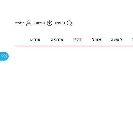
חיפוש
נגישות
כניסה
עוד
לאשה
אוכל
נדל"ן
אנרגיה