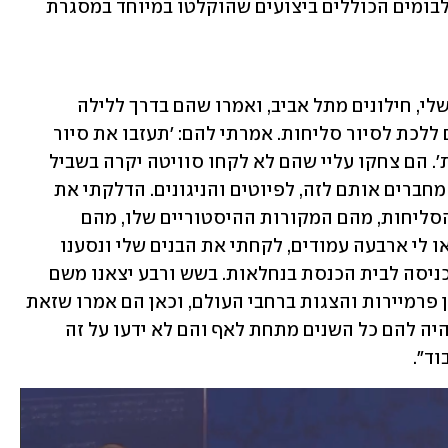
וההיסטוריה שלהן. לספר מצורפים גם אלבומים הכוללים ביצועים שהוקלטו במיוחד במסגרת 
"לפני כמה שנים התקשר אליי זוג חברים שלי, חילונים מתל אביב, ואמרו שהם בדרך ללילה 
בירושלים. על הדרך, הם אמרו שהם רוצים ללכת לסיור סליחות. אמרתי להם: 'תעזבו את סיור 
הסליחות התיירותי, בואו באמת לסליחות'. הם צחקו עליי שהם לא לקחו סוויטה יקרה בשביל 
לקום באמצע הלילה, וניסיתי לחשוב איך מחברים אותם לזה, לפיוטים והניגונים. הדלקתי את 
המחשב והתחלתי לכתוב – מה זה מנהג הסליחות, מהם המקורות ההיסטוריים שלו, מהם 
הפיוטים המרכזיים וההסברים שלהם. יצאו לי ארבעה עמודים, לקחתי את הבנים שלי ונסענו 
לירושלים. בארבע בבוקר נפגשנו איתם בכניסה לבית הכנסת בנחלאות. בשש ורבע יצאנו משם 
והם היו בהלם. הם אנשי תרבות, ראו המון פרמיירות והצגות ברחבי העולם, וכאן הם אמרו שזאת 
הייתה חוויה מדהימה, והם המומים שזה היה להם כל השנים מתחת לאף והם לא ידעו על זה 
וד".