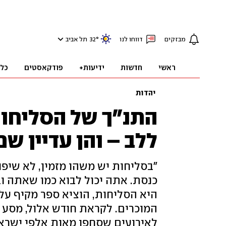
מבזקים
דווחו לנו
°
32
תל אביב
ראשי
חדשות
ידיעות+
פודקאסטים
כל
יהדות
ללב – והן עדיין שם
"בסליחות יש משהו מזמין, לא שיפו
כנסת. אתה יכול לבוא כמו שאתה וב
היא הסליחות, הוציא ספר מקיף על 
המוכרים. לקראת חודש אלול, מסע 
לאירועים שסחפו מאות אלפי ישרא