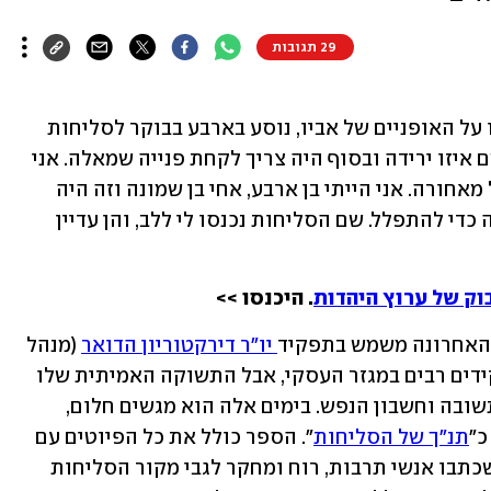
29 תגובות
מישאל וקנין עוד זוכר את עצמו לצד אחיו על האופניים של אביו, נוסע בארבע בבוקר לסליחות 
בבית הכנסת באשדוד עם אביו: "הייתה שם איזו ירידה ובסוף היה צריך לקחת פנייה שמאלה. אני 
הייתי יושב על הרמה ואחי יושב על הסבל מאחורה. אני הייתי בן ארבע, אחי בן שמונה וזה היה 
מטורף, אנשים נוסעים ככה באמצע הלילה כדי להתפלל. שם הסליחות נכנסו לי ללב, והן עדיין 
וק של ערוץ היהדות
. היכנסו >>
י האחרונה משמש בתפקיד
 יו"ר דירקטוריון הדואר
 (מנהל 
מאבק נגד ניסיון ההדחה שלו), מילא תפקידים רבים במגזר העסקי, אבל התשוקה האמיתית שלו 
היא סליחות, והפיוטים הרבים של ימי התשובה וחשבון הנפש. בימים אלה הוא מגשים חלום, 
כ"
תנ"ך של הסליחות
". הספר כולל את כל הפיוטים עם 
הסברים ופירושים עליהם, וגם טקסטים שכתבו אנשי תרבות, רוח ומחקר לגבי מקור הסליחות 