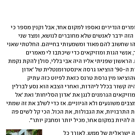
לאורך הדרך הספר התחיל להתעצב והחומרים הנדירים נאספו למקום אחד, אבל וקנין מספר כי 
הפריע לו עדיין דבר אחד: "רציתי שהספר הזה ידבר לאנשים שלא מחוברים לנושא, ומצד שני 
יעניין גם אנשים כמוני שהסליחות הן משהו שחשוב להם מאוד ומשמעותי בחייהם. החלטתי שאני 
צריך קצת יותר עומק. פניתי לאנשי מחקר, אנשי הגות ומוזיקאים כדי שיכתבו לי מאמרים 
שיופיעו בין הפיוטים וייתנו לי עוד רבדים. הראשון שפניתי אליו היה אבי בללי, סולן להקת נקמת 
הטרקטור, שבאלבום הראשון שלהם בשנות ה-90' הוציאו גרסה אינסטרומנטלית של 'אדון 
הסליחות'. זאת הייתה הפעם הראשונה שהוציאו מין גרסת טרנס כזאת לפיוט כזה עתיק 
ומסורתי. פגשתי אותו, והוא סיפר שלא היה קשור בכלל ליהדות, ואחרי הצבא הוא נסע לברלין 
ויום אחד הוא מצא את עצמו מלמד את המוזיקאים הגרמנים לנגן את 'אדון הסליחות' ואת 'אל 
נורא עלילה'. הסליחות מביאות אנשים למצבים משוגעים ולא הגיוניים. אז כדי לשלב את זה שמתי 
תמונה של נקמת הטרקטור, כי זה חוצה את התרבויות, את הגבולות, את הכול. הכי קל לשים פה 
 להיות במקום אחר, מכיל יותר ומחבק יותר".
הסליחות הפכו בשנים האחרונות לתופעה ישראלית של ממש. לאורך כל 