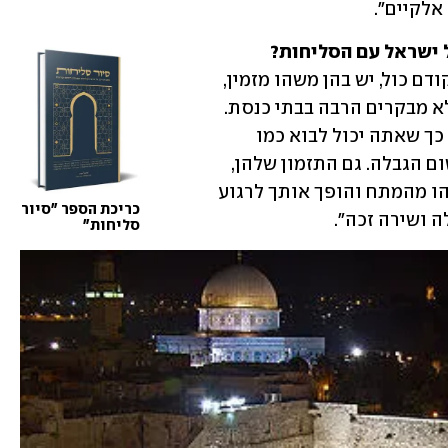
אלקיים".
ל ישראל עם הסליחות?
"אני חושב שזה קשור למספר אלמנטים. קודם כול, יש בהן משהו מזמין, 
לא שיפוטי ומכיל יותר, גם עבור כאלה שלא מבקרים הרבה בבתי כנסת. 
דבר שני, הן נאמרות ביום חול ולא בשבת, כך שאתה יכול לבוא כמו 
שאתה, עם הטלפון הסלולרי בכיס ובלי שום הגבלה. גם התזמון שלהן, 
באמצע הלילה או לפנות בוקר, מוריד משהו מהמתח והופך אותך לרגוע 
כריכת הספר "סיור 
ה ושירה זכה".
סליחות"