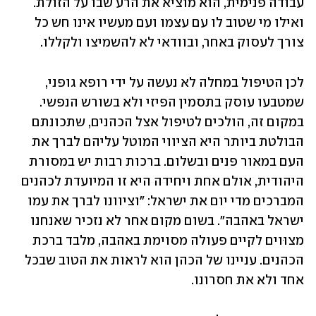
עבודה פנימית, הוא מוציא את הרע שבו על הזולת. 
ואילו מי שטוב לו עם עצמו ועם מעשיו אינו חש כל 
צורך לעסוק באחר, ובוודאי לא להשמיצו ולקללו.
לכן הטיפול במחלה לא נעשה על ידי רופא גופני, 
שמטבעו עוסק בתסמין הפיזי ולא בשורש הנפשי. 
במקום זה, הולכים לטיפול אצל הכהנים, שתכונתם 
הבולטת ביותר היא הציווי המוטל עליהם לברך את 
העם במאור פנים ובשלום. ברכות רבות יש במסורת 
היהודית, אולם אחת ויחידה היא זו המיועדת לכהנים 
המברכים מדי יום את ישראל: "וציוונו לברך את עמו 
ישראל באהבה". בשום מקום אחר לא נזכיר שאנחנו 
מצוּוים לקיים פעולה מסוימת באהבה, מלבד ברכת 
הכהנים. עניינו של הכהן הוא לראות את הטוב שבכל 
אחד ולא את חסרונו.