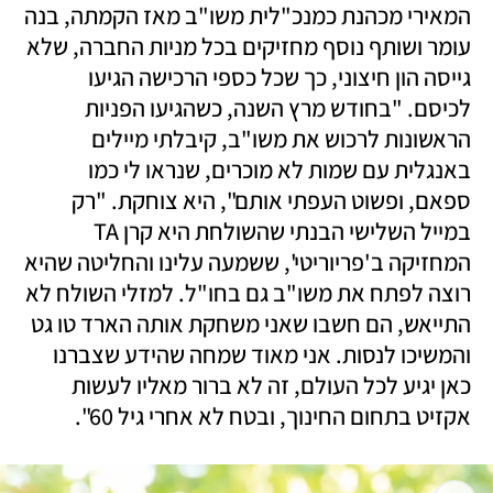
המאירי מכהנת כמנכ"לית משו"ב מאז הקמתה, בנה 
עומר ושותף נוסף מחזיקים בכל מניות החברה, שלא 
גייסה הון חיצוני, כך שכל כספי הרכישה הגיעו 
לכיסם. "בחודש מרץ השנה, כשהגיעו הפניות 
הראשונות לרכוש את משו"ב, קיבלתי מיילים 
באנגלית עם שמות לא מוכרים, שנראו לי כמו 
ספאם, ופשוט העפתי אותם", היא צוחקת. "רק 
במייל השלישי הבנתי שהשולחת היא קרן TA 
המחזיקה ב'פריוריטי', ששמעה עלינו והחליטה שהיא 
רוצה לפתח את משו"ב גם בחו"ל. למזלי השולח לא 
התייאש, הם חשבו שאני משחקת אותה הארד טו גט 
והמשיכו לנסות. אני מאוד שמחה שהידע שצברנו 
כאן יגיע לכל העולם, זה לא ברור מאליו לעשות 
אקזיט בתחום החינוך, ובטח לא אחרי גיל 60".