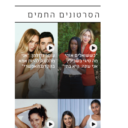
הסרטונים החמים
"כששואלים אותי
עומר נודלמן: "אני
מה טיגי בשבילי,
מתכננת להיות אמא
אני עונה: היא בתי"
בהקדם האפשרי"