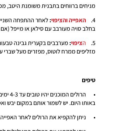
מניחים ברווחים בתבנית משומנת היטב, מכסים 
4.	
האפייה והציפוי
:
בחלב סויה מעורבב עם סילאן או מייפל (אם רוצים)  ואופים 30-25 דק
5.	
ה
ציפוי
: 
מזליפים ממרח לוטוס, מפזרים מעל שברי עוג
טיפים 
באותו היום. יש לשמור אותם במקום יבש ואט
•	ניתן להקפיא את הרולים לאחר האפייה, ללא הציפוי הלבן.