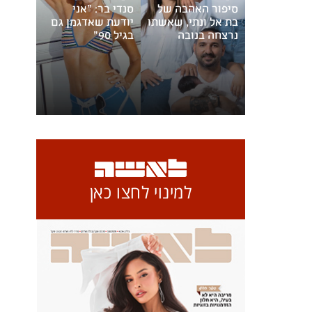
סיפור האהבה של
סנדי בר: "אני
בת אל ונתי, שאשתו
יודעת שאדגמן גם
נרצחה בנובה
בגיל 90"