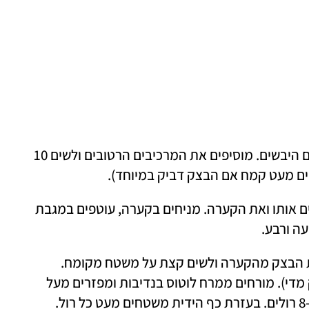
 מערבבים בקערה את המרכיבים היבשים. מוסיפים את המרכיבים הרטובים ולשים 10 
יפים מעט קמח אם הבצק דביק במיוחד).
יוצרים מהבצק כדור, משמנים אותו ואת הקערה. מניחים בקערה, עוטפים במגבת 
עה ורבע.
לאחר ההתפחה, מוציאים את הבצק מהקערה ולשים קצת על משטח מקומח. 
מרדדים למלבן רחב בעובי חצי ס"מ (לא דק מדי). מורחים ממרח לוטוס בנדיבות ומפזרים מעל 
שברי עוגיות. מגלגלים לרולדה וחותכים ל-8-6 רולים. בעזרת כף הידית משטחים מעט כל רול. 