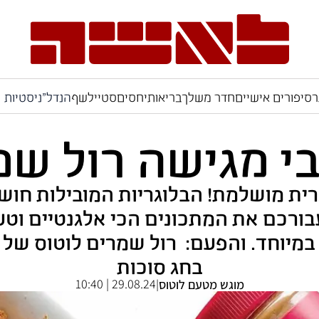
ר
סיפורים אישיים
חדר משלך
בריאות
יחסים
סטייל
שף
הנדל"ניסטיות
 מגישה רול שמ
רית מושלמת! הבלוגריות המובילות חוש
עבורכם את המתכונים הכי אלגנטיים וטע
 במיוחד. והפעם: רול שמרים לוטוס של
בחג סוכות
29.08.24 | 10:40
מוגש מטעם לוטוס
|