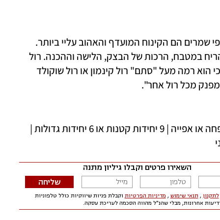
שקמה יעקבי, בעלת הבלוג Tivoneat: "מאפי שמרים הם הקינוח המועדף והאהוב עליי ביותר. 
שמרים גורמים לי להרגיש תחושה של בית. הריח במטבח, הרכות של הבצק, הלישה וההכנה. רול 
לוטוס כבר שנים מככב אצלי בחגים, ולמה? כי הוא רמה מעל "סתם" רול קינמון או רול שוקולד 
 מפנק מכל רול אחר".
דרגת קושי: בינוני | 20 דקות הכנה ללא התפחה או אפייה | 9 יחידות קטנות או 6 יחידות גדולות | 