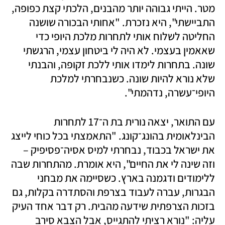
מטר. הייתי גבוהה יותר מהבנים, הלכתי קצת כפופה, 
התביישתי", היא נזכרת. "אחותי הבכורה שושנה 
החליטה לשלוח אותי לתחרות מלכת היופי כדי 
שאאמין בעצמי. לא היה לי ביטחון עצמי, הרגשתי 
שונה. בתחרות לימדו אותי ללכת זקופה, והבנתי 
שלא נורא להיות שונה. כשנבחרתי למלכת 
היופי־עשרה, נדהמתי". 
עם התואר, יצאה נורית בת ה־17 לתחרות 
הבינלאומית בהונג־קונג. "התאמצתי בכל כוחי לייצג 
את ישראל בכבוד, נבחרתי למיס אסיה־פסיפיק – 
וזה שינה לי את החיים", היא אומרת. מהתחרות שבה 
ללימודים ודגמנה בארץ. כשסיימה את מבחני 
הבגרות, עברה לעבוד בצרפת והסתדרה בקלות, גם 
בזכות הצרפתית שידעה מהבית. רק דבר אחד העיק 
עליה: "נורא רציתי להתגייס, אבל הצבא סירב 