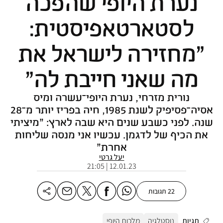
נערת היופי שהפכה
לסטארטאפיסטית:
"מחזירה לישראל את
מה שאני חייבת לה"
נורית מזרחי, נערת היופי־עשרה ומיס
אסיה־פסיפיק לשנת 1985, חיה בפריז יותר מ־28
שנה. לפני כשבע שנים היא שבה לארץ: "מיציתי
את הכיף של לדגמן. עכשיו אני מנסה שליחות
אחרת"
יעל גרטי
12.01.23 | 21:05
22 תגובות
תגיות
נוסטלגיה
מלכות היופי