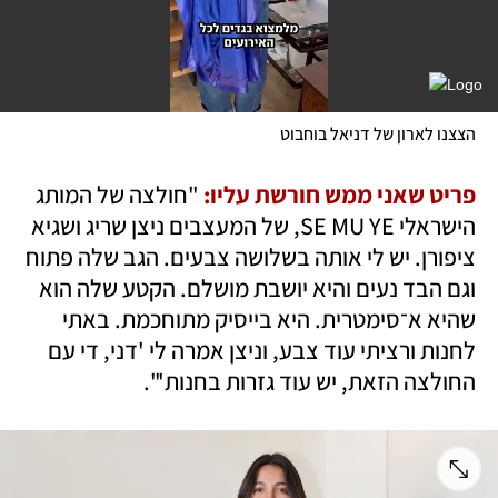
הצצנו לארון של דניאל בוחבוט 
פריט שאני ממש חורשת עליו:
 "חולצה של המותג 
הישראלי SE MU YE, של המעצבים ניצן שריג ושגיא 
ציפורן. יש לי אותה בשלושה צבעים. הגב שלה פתוח 
וגם הבד נעים והיא יושבת מושלם. הקטע שלה הוא 
שהיא א־סימטרית. היא בייסיק מתוחכמת. באתי 
לחנות ורציתי עוד צבע, וניצן אמרה לי 'דני, די עם 
החולצה הזאת, יש עוד גזרות בחנות'".