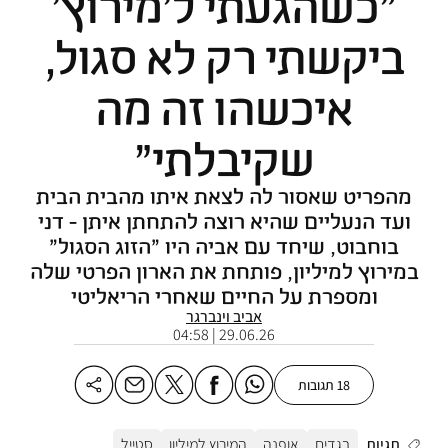
"כשהגעתי ל'מירוץ'
ביקשתי רק לא סגול,
איכשהו זה מה
שקיבלתי"
מהפריט שאסור לה לצאת איתו מהבית הבית
ועד הנעליים שהיא רוצה להתחתן איתן - דני
בוחבוט, שיחד עם אביה היו "הזוג הסגול"
במירוץ למיליון, פותחת את הארון הפרטי שלה
ומספרת על החיים שאחרי הריאליטי
אביב וינברגר
29.06.26 | 04:58
18 תגובות
תגיות
בגדים
אופנה
המירוץ למיליון
סטייל