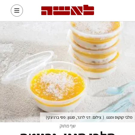
מלבי קוקוס ומנגו
(
צילום: דני לרנר, סגנון: פסי ברניצקי
)
שף מתוק