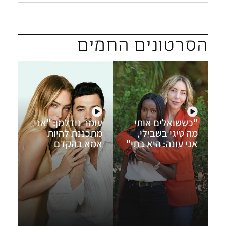
תודה
,
קיבלנו את תגובתך ונשתדל
לפרסמה, בכפוף לשיקולי המערכת.
הסרטונים החמים
"כששואלים אותי
עומר נודלמן: "אני
סי
מה טיגי בשבילי,
מתכננת להיות
בת
אני עונה: היא בתי"
אמא בהקדם
נר
האפשרי"