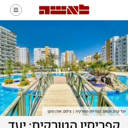
יעד קרוב וקסום. קפריסין הטורקית
(
צילום: אורן ממן
)
קפריסין הטורקית: יעד