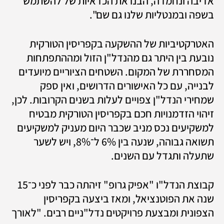
אדיבה ונחמדה, הבנו את הכדאיות של להשתמש 
בשפה ובמנטליות שלנו גם שם". 
האטרקטיביות של ההשקעה בקפריסין הטורקית 
נובעת בין היתר גם מהנדל"ן הזול ומההתפתחות 
המסחררת של המקום. השטחים הציוריים מיועדים 
לבנייה, עם כל האישורים הדרושים, ואין ספק 
שמחירי הנדל"ן צפויים לעלות בשנים הקרובות. לכן, 
זיהוי הזדמנויות חכם בקפריסין הטורקית מבטיח 
למשקיעים נכס מניב שכבר היום מעניק למשקיעים 
תשואה גבוהה, שנעה בין 6% ל־8%, ויש לשער 
שתעלה ותגדל עם השנים.
קבוצת הנדל"ו "אפיק גרופ" זיהתה כבר לפני כ־15 
שנה את הפוטנציאל, ומאז ביצעה בקפריסין 
הצפונית ומבצעת פרויקטים נדל"ניים רבים. "לאורך 