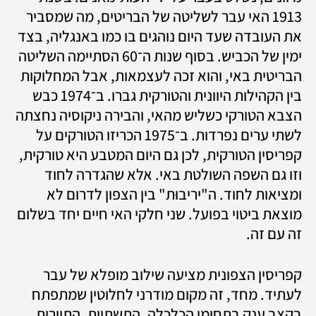
1913 האי עבר לשליטה של הבריטים, מה שמסביר 
את העובדה שעד היום נוהגים בו כמו באנגליה, בצד 
ימין של הכביש. בסוף שנות ה־60 הסתיימה השליטה 
הבריטית באי, והוא זכה לעצמאות, אבל המחלוקות 
בין הקהילות היוונית והטורקית גברו. ב־1974 כבש 
הצבא הטורקי כשליש מהאי, והבירה ניקוסיה נחצתה 
לשתי ערים נפרדות. ב־1975 הכריזו הטורקים על 
קפריסין הטורקית, לכן גם היום המטבע היא טורקית, 
וזו גם השפה השולטת באי. אלא שהגדרה לחוד 
ומציאות לחוד. ה"יריבוּת" בין הצפון לדרום לא 
מוצאת ביטוי בפועל. שני חלקי האי חיים יחד בשלום 
זה עם זה.
קפריסין הצפונית מציעה שילוב מופלא של עבר 
לעתיד. מחד, זה מקום מודרני לחלוטין שמתפתח 
בקצב ענק בתחומי הכלכלה, התשתיות, התיירות, 