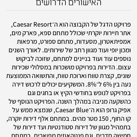
האישורים הדרושים
פרויקט הדגל של הקבוצה הוא ה־Caesar Resort, 
אתר תיירות יוקרתי שכולל מתחם ספא, פארק מים, 
אמפיתאטרון, מסעדות, מתחם ספורט, מרפאות 
ומכון יופי ועוד מגוון רחב של שירותים. לאורך השנים 
נוספים עוד ועוד בניינים למתחם, שזוכה לביקוש 
עצום. הדירות בפרויקט מושכרות במסלולי שכירות 
שונים, קצרת טווח וארוכת טווח, והתשואה הממוצעת 
נעה בין 6% ל־8%. המשקיעים יכולים לרכוש דירה 
בפרויקט לנופש בחודשי הקיץ או בחגים וגם 
כהשקעה מניבה במהלך השנה. הפרויקט הנוסף של 
אפיק גרופ הוא ה־Caesar Blue, שנמצא ממש על 
קו החוף, 150 מטר מהים. במתחם אלף דירות יוקרה, 
בתמהיל מגוון של דירות סטודנטיות ועד דירות של 
חמישה חדרים, וגם פנטהאוזים מפוארים. במתחם 