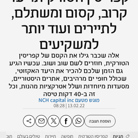
קרוב, קסום ומשתלם,
לתיירים ועוד יותר
למשקיעים
אלה שכבר גילו את הקסם של קפריסין
הטורקית, חוזרים לשם שוב ושוב. עכשיו הגיע
גם הזמן שלכם להכיר את היעד האקזוטי,
שכולל חופי ים מרהיבים, אתרים היסטוריים,
מסעדות מיוחדות ושלל אטרקציות מהנות, וכל
זה ב-40 דקות טיסה
מוגש מטעם NCH capital inc
13.02.22 | 08:28
הוספת תגובה
תגיות
קפריסין הטורקית
חופשה
תיירות
טיולים בעולם
תוכן שיו