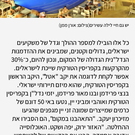
)
(
יש גם חיי לילה עשירים
צילום: אורן ממן
כל אלו הובילו למספר ההולך וגדל של משקיעים 
ישראלים, גדולים וקטנים, שמבינים את ההזדמנות 
הנדל"נית הגדולה של המקום, ונכון להיום, כ־30% 
מהקרקעות בקפריסין הטורקית שייכת לישראלים.  
אפשר לקחת לדוגמה את יקב "אטל", היקב הראשון 
בקפריסין הטורקית, שהוא מיזם תיירותי ישראלי. 
בנצי פרידמן ובנו מאור פרידמן, יזמי נדל"ן בקפריסין 
הטורקית ואוהבי ומביני יין, נטעו באי 50 דונם של 
כרמים שמייצרים שמונה זני יין מגפנים שהגיעו 
מזיכרון יעקב. "התאהבנו במקום", הם הסבירו את 
ההחלטה. "האזור ירוק, יפה ושקט. האוכלוסייה 