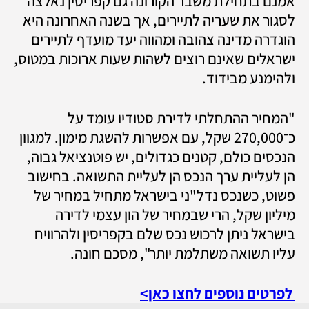
אמנם בתחילת משבר הקורונה גם קפריסין נאלצה 
לסגור את שעריה לתיירים, אך בשנה האחרונה היא 
הוגדרה מדינה צהובה ומהווה יעד מועדף לתיירים 
ישראלים שאינם רוצים לשהות שעות ארוכות במטוס, 
ולהימנע מבידוד. 
"המחיר ההתחלתי לדירת סטודיו עומד על 
כ־270,000 שקל, עם אפשרות להשגת מימון. למגוון 
הנכסים כולם, קטנים כגדולים, יש פוטנציאל גבוה, 
הן לעליית ערך הנכס הן לעליית התשואה. בחישוב 
פשוט, כשנכס נדל"ני בישראל מתחיל במחיר של 
מיליון שקל, הרי שבמחיר של הון עצמי לדירה 
בישראל ניתן לרכוש נכס שלם בקפריסין ולהרוויח 
עליו תשואה משתלמת יותר", מסכם חונה.
 לפרטים נוספים לחצו כאן>