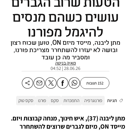
הטעות שרוב הגברים
עושים כשהם מנסים
להיגמל מפורנו
מתן ליבנה, מייסד מיזם ON, טוען שכוח רצון
ובושה לא יעזרו להשתחרר מצריכת פורנו,
ומסביר מה כן עובד
מאיה בניטה
28.06.26 | 04:52
152 תגובות
תגיות
פורנוגרפיה
התמכרות
סקס
פורנו
סקס טוק
מתן ליבנה (37), איש חינוך, מנחה קבוצות ויזם. 
מייסד ON, מיזם לגברים שרוצים להשתחרר 