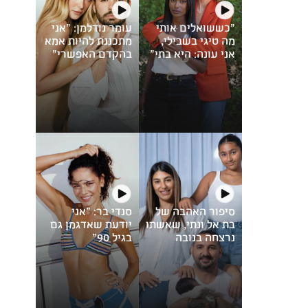
"כששואלים אותי
עומר נודלמן: "אני
מה טיגי בשבילי,
מתכננת להיות אמא
אני עונה: היא בתי"
בהקדם האפשרי"
סיפור האהבה של
סנדי בר: "אני
בת אל ונתי, שאשתו
יודעת שאדגמן גם
נרצחה בנובה
בגיל 90"