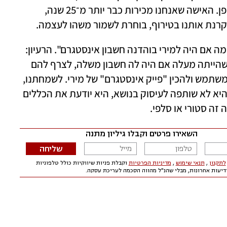
שנשאב לגלילה אינסופית - זה מאוד יוצא דופן. האישה שאנחנו מכירות כבר יותר מ־25 שנה, 
קרנת אותנו בטירוף, בוחרת לשמור משהו לעצמה. 
לכבוד ראיון השער איתה, החלטנו לשחק ב"מה אם היה למירי בוהדנה חשבון אינסטגרם". הרעיון: 
לבקש מבוהדנה לצלם רגעים בחייה, כאלה שהייתה מעלה אם היה לה חשבון משלה, לצרף להם 
פוסטים ברוח האינסטגרם, להמציא לה שם משתמש ולהכין "פייק אינסטגרם" של מירי. לשמחתנו, 
הכוכבת נענתה לאתגר. מתברר שלמרות שהיא לא שותפה לעיסוק בנושא, היא יודעת את הכללים 
 זה סטורי או סלפי.