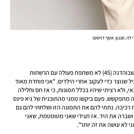
 לוי, סגנון: אסף דויטש
)
הפחד מעין הרע הוא הסיבה המרכזית לכך שבוהדנה (45) לא משתפת פעולה עם הרשתות 
החברתיות, להוציא חשבון אינסטגרם לא פעיל שנוצר כדי לעקוב אחרי הילדים. "אני פוחדת מאוד 
מעין הרע", היא מתוודה. "נסענו עכשיו לדובאי, ולא רציתי שיהיו בכלל תמונות, כי אז חס וחלילה 
משהו היה קורה. מישהו היה חולה, משהו היה מתפקשש. פעם ביקשו ממני מהתוכנית של גיא פינס 
תמונה של אסתר כשהיא זכתה באיזו תחרות רכיבה. נתתי להם את התמונה הזו ושלחתי להם גם 
וידיאו קצר, ויומיים אחרי כן היא נפלה מסוס ושברה את היד. אז תגידי שאני מטומטמת, שאני 
ני לא עושה את זה יותר".