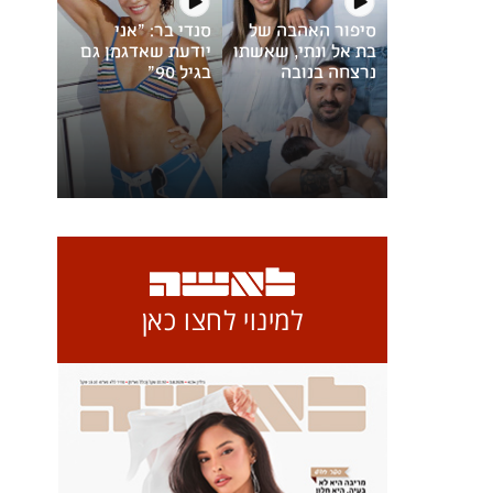
סיפור האהבה של
סנדי בר: "אני
בת אל ונתי, שאשתו
יודעת שאדגמן גם
נרצחה בנובה
בגיל 90"