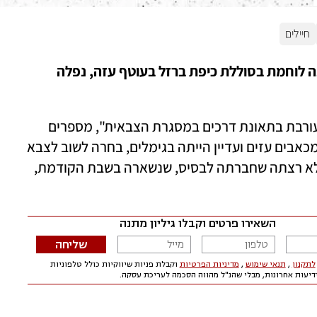
חיילים
סרן סהר סעודיין, בת 21 מראש־העין, קצינה לוחמת בסוללת כיפת ברזל בעוטף עזה, נפלה 
"כשבוע וחצי לפני המלחמה, סהר הייתה מעורבת בתאונת דרכים במסגרת הצבאית", מספרים 
. "למרות שסבלה מכאבים עזים ועדיין הייתה בגימלים, בחרה לשוב לצבא 
ביום חמישי, יומיים לפני פרוץ המלחמה, כי לא רצתה שחברתה לבסיס, שנשארה בשבת הקודמת, 