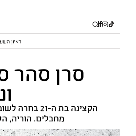
ראיון השע
סרן סהר סע
ונ
הקצינה בת ה-
מחבלים. הוריה, הלן