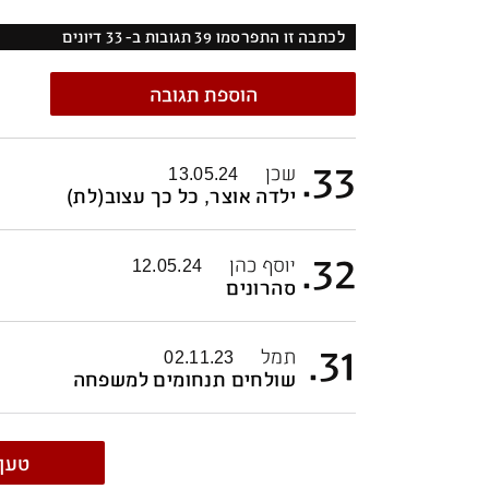
לכתבה זו התפרסמו
39
תגובות ב-
33
דיונים
הוספת תגובה
.
33
שכן
13.05.24
ילדה אוצר, כל כך עצוב
(לת)
.
32
יוסף כהן
12.05.24
סהרונים
.
31
תמל
02.11.23
שולחים תנחומים למשפחה
טען 