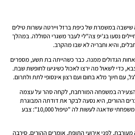
בשבת בבוקר הייתה סהר הקצינה הראשונה שישבה במשמרת של כיפת ברזל ויירטה עשרות טילים 
שנורו מרצועת עזה. בשלב מסוים היא ועוד חיילים נסעו בג'יפ צה"לי לעבר משגרי הסוללה. במהלך 
בלים, והיא וחבריה לא שבו מהקרב.
סהר הייתה בת זקונים, אחרי שלושה אחים ואחות הגדולים ממנה. כבר כשהייתה בת תשע, מספרים 
הוריה, נהגה להתקשר לאחים שלה, שהיו בצבא, כדי לשאול מה ירצו לאכול כשיגיעו לחופשת שבת. 
, עם חיוך מלא בחום ועם רצון אינסופי לתת ולתרום. 
למרות שהייתה האחות הקטנה וגם הנכדה הצעירה במשפחה המורחבת, לקחה סהר על עצמה 
לדאוג לכולם. שלושה ימים לפני שנפלה, נזכרים ההורים, היא נסעה לבקר את דודתה המבוגרת 
המתגוררת בבית אבות, ועדכנה בווטסאפ המשפחתי שדאגה לעשות לה "טיפול 10,000": צבע 
גם כשהתרחשה תאונת הדרכים שבה הייתה מעורבת, לפני אירועי התופת, אומרים ההורים, סירבה 