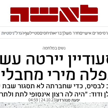
ר
סיפורים אישיים
חדר משלך
בריאות
יחסים
סטייל
שף
הנדל"ניסטיות
נשים במלחמה
ודיין יירטה עש
פלה מירי מחבלי
21 בחרה לשוב לבסיס, כדי שחברתה לא תסגור ש
 ודוד: "היה לה רצון אינסופי לתת ולתרום
24.10.23 | 04:59
יפעת מנהרדט
|