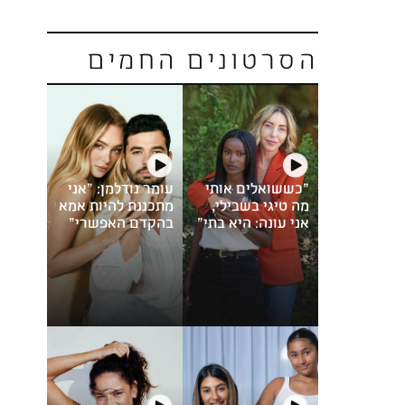
הסרטונים החמים
"כששואלים אותי
עומר נודלמן: "אני
מה טיגי בשבילי,
מתכננת להיות אמא
אני עונה: היא בתי"
בהקדם האפשרי"