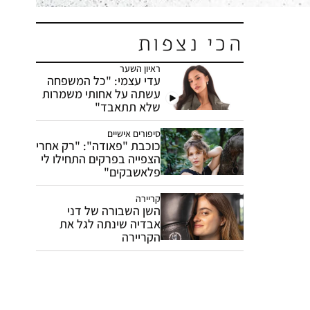
הכי נצפות
ראיון השער
עדי עצמי: "כל המשפחה
עשתה על אחותי משמרות
שלא תתאבד"
סיפורים אישיים
כוכבת "פאודה": "רק אחרי
הצפייה בפרקים התחילו לי
פלאשבקים"
קריירה
השן השבורה של דני
אבדיה שינתה לגל את
הקריירה