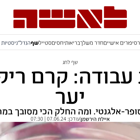
ר
סיפורים אישיים
חדר משלך
בריאות
יחסים
סטייל
שף
הנדל"ניסטיות
שף לחג
עבודה: קרם ריקו
יער
ופר-אלגנטי. ומה החלק הכי מסובך במ
עודכן:
07.06.24 | 07:30
איילת הירשמן
|