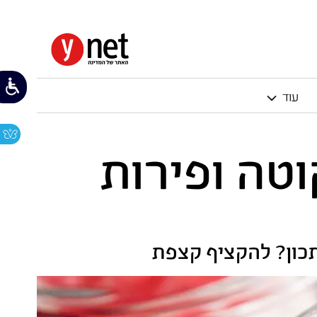
עוד
טה ופירות
תכון? להקציף קצפת