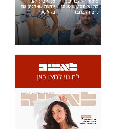
סיפור האהבה של
סנדי בר: "אני
בת אל ונתי, שאשתו
יודעת שאדגמן גם
נרצחה בנובה
בגיל 90"