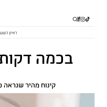
ראיון השע
בכמה דקות 
קינוח מהיר שנראה ס