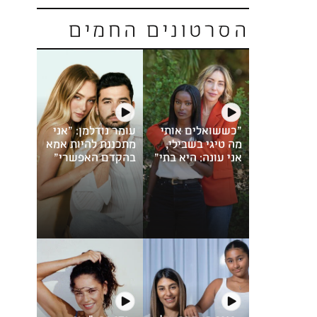
הסרטונים החמים
"כששואלים אותי
עומר נודלמן: "אני
מה טיגי בשבילי,
מתכננת להיות אמא
אני עונה: היא בתי"
בהקדם האפשרי"