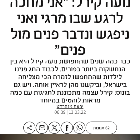
נועה קירל: "אני מחכה
לרגע שבו מרגי ואני
ניפגש ונדבר פנים מול
פנים"
כבר כמה שנים שתחפושת נועה קירל היא בין
הנחשקות ביותר בפורים. לכבוד החג פנינו
לילדות שהתחפשו לזמרת הכי מצליחה
בישראל, וביקשנו מהן לראיין אותה. ויש גם
בונוס: קירל עצמה מתכוננת לחגיגות עם כמה
מראות לוהטים במיוחד
יפעת מנהרדט
13.03.22 | 06:39
62 תגובות