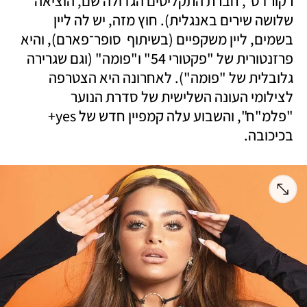
רקורדס", חברת התקליטים הגדולה שם, הוציאה 
שלושה שירים באנגלית). חוץ מזה, יש לה ליין 
בשמים, ליין משקפיים (בשיתוף  סופר־פארם), והיא 
פרזנטורית של "פקטורי 54" ו"פומה" (וגם שגרירה 
גלובלית של "פומה"). לאחרונה היא הצטרפה 
לצילומי העונה השלישית של סדרת הנוער 
"פלמ"ח", והשבוע עלה קמפיין חדש של yes+ 
בכיכובה. 