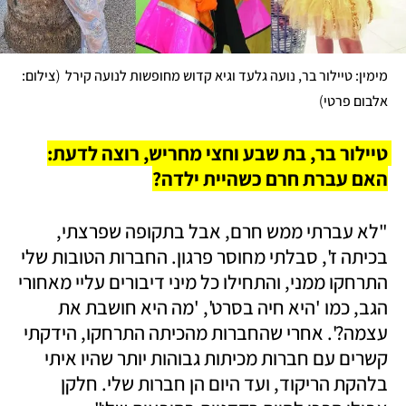
(
מימין: טיילור בר, נועה גלעד וגיא קדוש מחופשות לנועה קירל  
צילום: 
)
אלבום פרטי
טיילור בר, בת שבע וחצי מחריש, רוצה לדעת: 
האם עברת חרם כשהיית ילדה?
"לא עברתי ממש חרם, אבל בתקופה שפרצתי, 
בכיתה ז', סבלתי מחוסר פרגון. החברות הטובות שלי 
התרחקו ממני, והתחילו כל מיני דיבורים עליי מאחורי 
הגב, כמו 'היא חיה בסרט', 'מה היא חושבת את 
עצמה?'. אחרי שהחברות מהכיתה התרחקו, הידקתי 
קשרים עם חברות מכיתות גבוהות יותר שהיו איתי 
בלהקת הריקוד, ועד היום הן חברות שלי. חלקן 