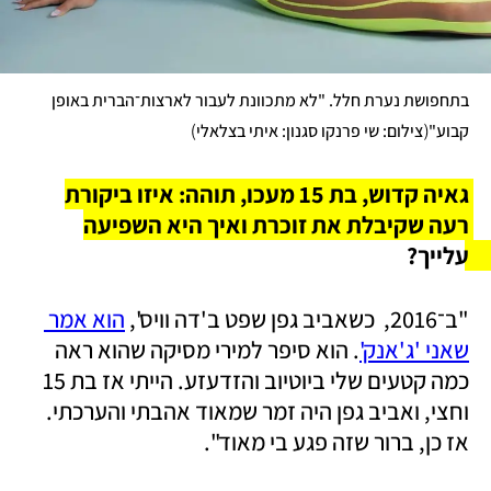
בתחפושת נערת חלל. "לא מתכוונת לעבור לארצות־הברית באופן 
)
(
קבוע"
צילום: שי פרנקו סגנון: איתי בצלאלי
גאיה קדוש, בת 15 מעכו, תוהה: איזו ביקורת 
רעה שקיבלת את זוכרת ואיך היא השפיעה 
עלייך? 
"ב־2016,  כשאביב גפן שפט ב'דה וויס', 
הוא אמר 
שאני 'ג'אנק'
. הוא סיפר למירי מסיקה שהוא ראה 
כמה קטעים שלי ביוטיוב והזדעזע. הייתי אז בת 15 
וחצי, ואביב גפן היה זמר שמאוד אהבתי והערכתי. 
אז כן, ברור שזה פגע בי מאוד". 