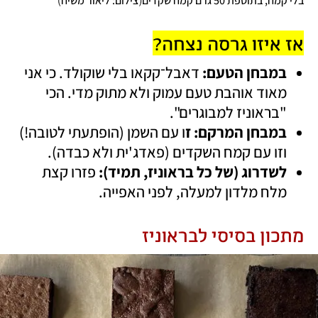
בלי קמח, בתוספת 50 גרם קמח שקדים
צילום: ליאור משיח
אז איזו גרסה נצחה?
במבחן הטעם: 
דאבל־קקאו בלי שוקולד. כי אני 
מאוד אוהבת טעם עמוק ולא מתוק מדי. הכי 
"בראוניז למבוגרים".
במבחן המרקם: ז
ו עם השמן (הופתעתי לטובה!) 
וזו עם קמח השקדים (פאדג'ית ולא כבדה).
לשדרוג (של כל בראוניז, תמיד): 
פזרו קצת 
מלח מלדון למעלה, לפני האפייה.
מתכון בסיסי לבראוניז