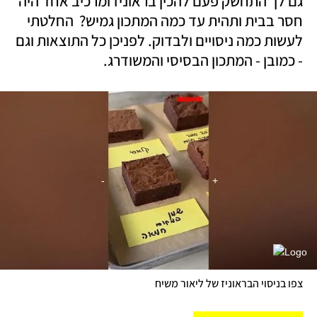
גם לך התחשק פעם להכין בראוניז ומרכיב אחד היה 
חסר בבית ותהית עד כמה המתכון גמיש?  החלטתי 
לעשות כמה ניסויים ולבדוק. לפניכן כל התוצאות וגם 
- כמובן - המתכון הבסיסי והמשודרג. 
צפו בניסוי הבראוניז של ליאור משיח