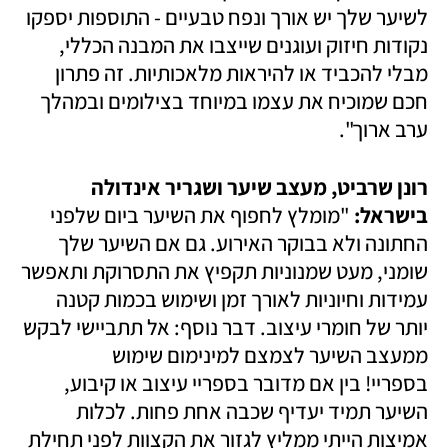
לשיער שלך יש אורך ונפח טבעיים - התוספות יספקו 
נקודות חיזוק ועוגנים שייצבו את המבנה הכללי, 
מבלי להכביד או להיראות מלאכותיות. זה פתרון 
חכם שמוכיח את עצמו במיוחד בצילומים ובמהלך 
ערב ארוך".
רונן שרביט, מעצב שיער ושגריר אינדולה 
בישראל: 
"מומלץ לחפוף את השיער ביום שלפני 
החתונה ולא בבוקר האירוע. גם אם השיער שלך 
שומני, מעט שמנוניות תקפיץ את התסרוקת ותאפשר 
עמידות וחיוניות לאורך זמן ושימוש בכמות קטנה 
יותר של חומרי עיצוב. דבר נוסף: אל תתביישי לבקש 
ממעצב השיער לצמצם למינימום שימוש 
בספריי! בין אם מדובר בספריי עיצוב או קיבוע, 
השיער תמיד יעדיף שכבה אחת פחות. לכלות 
אמיצות הייתי ממליץ לגזור את הקצוות לפני תחילת 