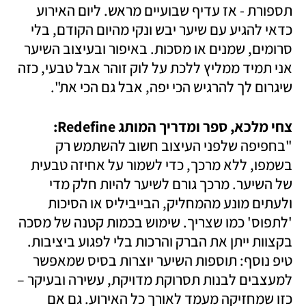
תספורת - אז עדיף שבועיים מראש. ליום האירוע 
כדאי להגיע עם שיער יבש ונקי מהיום הקודם, בלי 
סרומים, שמנים או מסכות. באיפור ובעיצוב השיער 
אני תמיד ממליץ ללכת על לוק זוהר אבל טבעי, כזה 
שיגרום לך להרגיש הכי יפה, אבל גם הכי את".
צחי מלכא, ספר ומדריך המותג Redefine:
"בחפיפה שלפני העיצוב חשוב להשתמש רק 
בשמפו, ללא מרכך, כדי לשמור על אחיזה טבעית 
של השיער. מרכך גורם לשיער להיות חלק מדי 
ולעתים מונע מהמחליק, הבייביליס או הסיכות 
'לתפוס' כמו שצריך. שימוש בכמות קטנה של מסכה 
בקצוות ייתן את הברק והרכות בלי לפגוע ביציבות. 
טיפ נוסף: תוספות השיער יוצרות בסיס שמאפשר 
למעצבים לבנות תסרוקת מדויקת, עשירה ובעיקר – 
כזו שמחזיקה מעמד לאורך כל האירוע. גם אם 