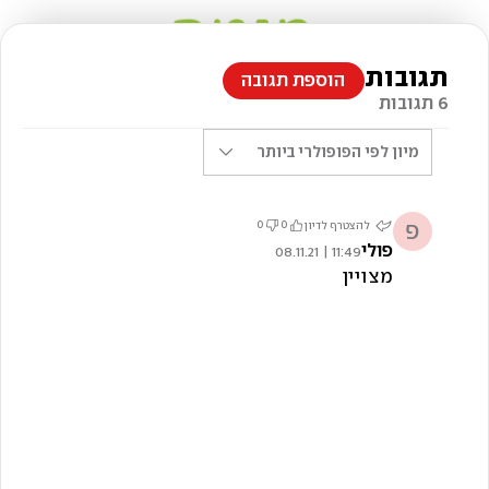
תגובות
הוספת תגובה
6 תגובות
מיון לפי
הפופולרי ביותר
פ
0
0
להצטרף לדיון
פולי
11:49 | 08.11.21
מצויין
צילום: דניאל לילה, סגנון: נעה קנריק