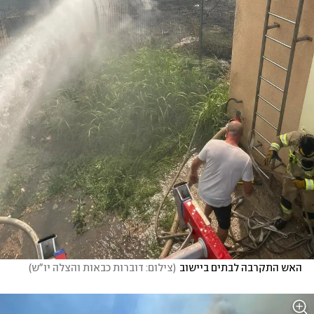
האש התקרבה לבתים ביישוב
(
צילום: דוברות כבאות והצלה יו"ש
)