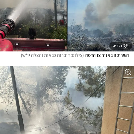
גלריה
השריפה באזור צו הדסה
(
צילום: דוברות כבאות והצלה יו"ש
)