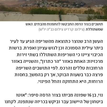
תושבים בצור הדסה התבקשו להתפנות מהבתים. האש 
שמשתוללת
(
צילום: קרדיט צילום כב"ה יו"ש
)
העשן הרב שנוצר כתוצאה מהשריפה הגיע עד לעיר 
ביתר עילית הסמוכה וכן לגוש עציון ואפרת. ברשות 
הכיבוי ציינו כי השריפות השתוללו בשתי זירות 
מרכזיות: האחת באזור "הר כתרון", והשנייה באזור 
הרחובות טללים והרכס. לפי התושבים השריפה 
פרצה כבר בשעות הבוקר, אך רק בהמשך, בחסות 
הרוחות, היא התחזקה והחל הפינוי. 
נוי, בן 16 שפונה מביתו בצור הדסה סיפר: "אוטו 
ביטחון של היישוב עבר וביקש בכריזה שנתפנה. לקחנו 