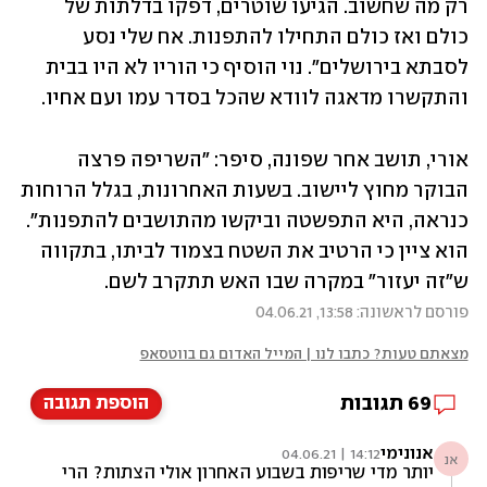
רק מה שחשוב. הגיעו שוטרים, דפקו בדלתות של 
כולם ואז כולם התחילו להתפנות. אח שלי נסע 
לסבתא בירושלים". נוי הוסיף כי הוריו לא היו בבית 
והתקשרו מדאגה לוודא שהכל בסדר עמו ועם אחיו.
אורי, תושב אחר שפונה, סיפר: "השריפה פרצה 
הבוקר מחוץ ליישוב. בשעות האחרונות, בגלל הרוחות 
כנראה, היא התפשטה וביקשו מהתושבים להתפנות". 
הוא ציין כי הרטיב את השטח בצמוד לביתו, בתקווה 
ש"זה יעזור" במקרה שבו האש תתקרב לשם. 
פורסם לראשונה: 13:58, 04.06.21
מצאתם טעות? כתבו לנו | המייל האדום גם בווטסאפ
69
תגובות
הוספת תגובה
אנונימי
14:12 | 04.06.21
אנ
יותר מדי שריפות בשבוע האחרון אולי הצתות? הרי