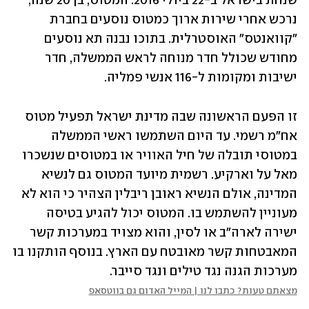
שנחת בישראל ב-22 ביולי 2016. המטוס, בן 20 שנה, 
נרכש אחרי שירות ארוך כמטוס נוסעים בחברת 
"קוואנטס" האוסטרלית. בתוכו נבנה תא נוסעים 
מחודש שכולל חדר מנוחה לראש הממשלה, חדר 
ישיבות ומקומות ל-116 אנשי פמליה.
זו הפעם הראשונה שבה מדינת ישראל תפעיל מטוס 
אח"מ רשמי. עד היום השתמשו ראשי הממשלה 
במטוסי תובלה של חיל האוויר או במטוסים שנשכרו 
מאל על וארקיע. רשמית מיועד המטוס גם לנשיא 
המדינה, אולם הנשיא ראובן ריבלין הצהיר כי הוא לא 
מעוניין להשתמש בו. המטוס יכול להגיע בטיסה 
ישירה לארה"ב או לסין, והוא מצויד במערכות קשר 
המאבטחות קשר מאובטח עם הארץ. בנוסף הותקנו בו 
מערכות הגנה נגד טילים ונגד סייבר.
מצאתם טעות? כתבו לנו | המייל האדום גם בווטסאפ