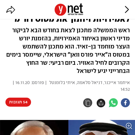
מסתמן: נתניהו יטוס בחודש הבא
לאמירויות ויחנוך את מטוס רה"מ
ראש הממשלה מתכנן לצאת בחודש הבא לביקור
מדיני ראשון באיחוד האמירויות, בהזמנת יורש
העצר מוחמד בן-זאיד. הוא מתכנן להשתמש
במטוס ה"אייר פורס וואן" הישראלי, שיימסר בימים
הקרובים לחיל האוויר. ביום רביעי: שר החוץ
הבחרייני יגיע לישראל
איתמר אייכנר
,
דניאל סלאמה
,
איתי בלומנטל
| פורסם:
16.11.20 |
14:52
54 תגובות