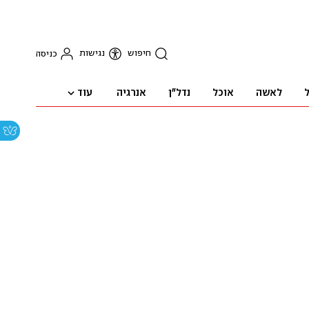
חיפוש
נגישות
כניסה
עוד
ל
לאשה
אוכל
נדל"ן
אנרגיה