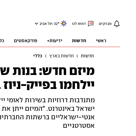
מבזקים
דווחו לנו
°
32
תל אביב
ראשי
חדשות
ידיעות+
פודקאסטים
כל
חדשות
חדשות בארץ
כללי
מיזם חדש: בנות שי
יילחמו בפייק-ניוז
מתנדבות דרוזיות בשירות לאומי יי
ישראל באינטרנט. "המיזם ייתן את 
אנטי-ישראליים ברשתות החברתיות
אסטרטגיים