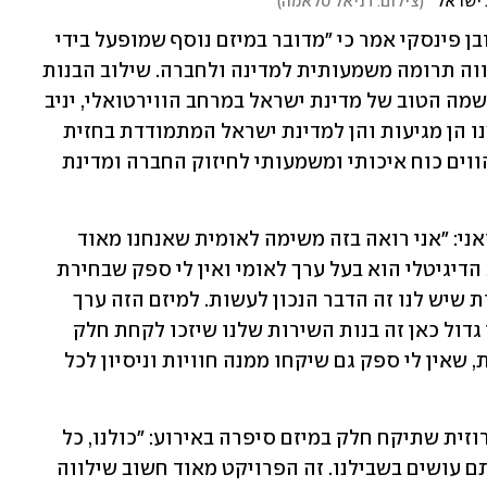
 ישראל"
(
צילום: דניאל סלאמה
)
מנכ"ל רשות השירות הלאומי-אזרחי, ראובן פינסקי אמר כי "מדובר במיזם נוסף שמופעל בידי 
מתנדבי השירות הלאומי-אזרחי אשר מהווה תרומה משמעותית למדינה ולחברה. שילוב הבנות 
מהציבור הדרוזי במיזם ייחודי הנלחם על שמה הטוב של מדינת ישראל במרחב הווירטואלי, יניב 
ערכים חיוביים הן למתנדבות ולציבור ממנו הן מגיעות והן למדינת ישראל המתמודדת בחזית 
קשה. מתנדבי השירות הלאומי-אזרחי מהווים כוח איכותי ומשמעותי לחיזוק החברה ומדינת 
ראש המועצה המקומית ג'וליס, וסאם נבואני: "אני רואה בזה משימה לאומית שאנחנו מאוד 
שמחים לקחת בה חלק, הקמת חדר המצב הדיגיטלי הוא בעל ערך לאומי ואין לי ספק שבחירת 
מיקומו בג'וליס עם בנות השירות הנפלאות שיש לנו זה הדבר הנכון לעשות. למיזם הזה ערך 
חברתי ולאומי מאוד גבוהים. הסיפור הכי גדול כאן זה בנות השירות שלנו שיזכו לקחת חלק 
במשימה מרתקת ובעלת משמעות לאומית, שאין לי ספק גם שיקחו ממנה חוויות וניסיון לכל 
ליה עמאר, בת שירות אזרחי מהחברה הדרוזית שתיקח חלק במיזם סיפרה באירוע: "כולנו, כל 
בנות השירות, נורא מעריכות את מה שאתם עושים בשבילנו. זה הפרויקט מאוד חשוב שילווה 