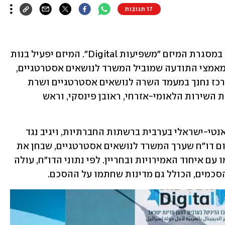
17 תגובות
מרכז דיגיטלי חדש נחנך היום (ה') בג'וליס במסגרת המיזם "משפיעות Digital". המיזם יפעיל בנות 
שירות לאומי מהחברה הדרוזית, כחלק ממאמצי התודעה שמוביל המשרד לנושאים אסטרטגיים, 
בסיוע רשות השירות הלאומי-אזרחי. המרכז נחנך במעמד השרה לנושאים אסטרטגיים ושרת 
התיירות, אורית פרקש-הכהן, מנכ"ל רשות השירות הלאומי-אזרחי, ראובן פינסקי, וראש 
המרכז שהוקם בג'וליס יעקוב וינטר שיח אנטי-ישראלי בערבית ברשתות החברתיות, ויגיב נגד 
הטענות בערבית. המיזם מגיע לאחר פרסום דו"ח שערך המשרד לנושאים אסטרטגיים, שבחן את 
התהודה של הסכמי הנורמליזציה שנחתמו עם איחוד האמירויות ובחריין. לפי נתוני הדו"ח, עולה 
הסכמים, הכולל גם מדינות שחתמו על ההסכם.