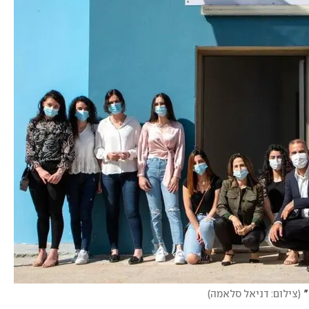
(
צילום: דניאל סלאמה
)