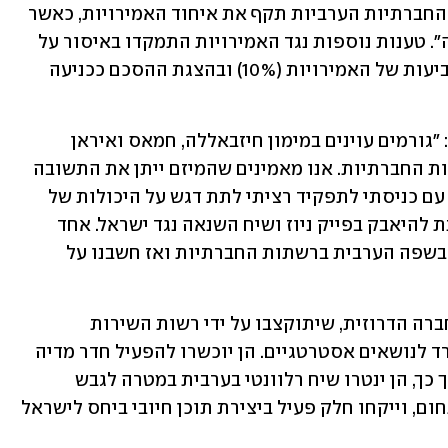
מהדו"ח עולה שכ-95% מהשיח ברשתות החברתיות הערביות תקף את איחוד האמירויות, כאשר 
45% מהפרסומים כינו את ההסכם "בגידה". טענות נוספות נגד האמירויות התמקדו באיסור על 
חתימת הסכמים עם "הציונים" (27%), בצביעות של האמירויות (10%) ובהצגת ההסכם ככניעה 
השרה אורית פרקש-הכהן אמרה ל-ynet: "גורמים עוינים במימון חיזבאללה, חמאס ואיראן 
מפעילים קמפיינים אנטי ישראלים ברשתות החברתיות. אנו מאמינים שהמיזם ייתן את התשובה 
לאותם קמפיינים הפועלים לרעת ישראל. עם כניסתי לתפקיד רציתי לתת דגש על היכולות של 
מדינת ישראל ברשתות החברתיות, על מנת להיאבק בפייק ניוז ושיח השנאה נגד ישראל. אחד 
הדברים שבראייתי חסרים לנו זה השיחה בשפה הערבית ברשתות החברתיות ואז חשבנו על 
בשלב ראשוני גויסו שש בנות שירות מהחברה הדרוזית, שיתוקצבו על ידי רשות השירות 
הלאומי-אזרחי ויופעלו תחת ניהול המשרד לנושאים אסטרטגיים. הן יוכשרו להפעיל חדר מדיה 
ודיגיטל בשפה הערבית למען ישראל. בתוך כך, הן ינטרו שיח רלוונטי בערבית במטרה לגבש 
באמצעותו מדד מהימן לניתוח מגמות בתחום, וייקחו חלק פעיל ביצירת תוכן חיובי ביחס לישראל 