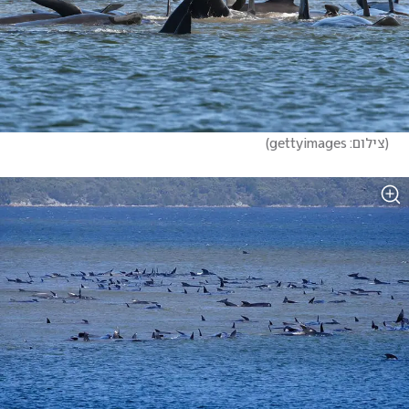
(
צילום: gettyimages
)