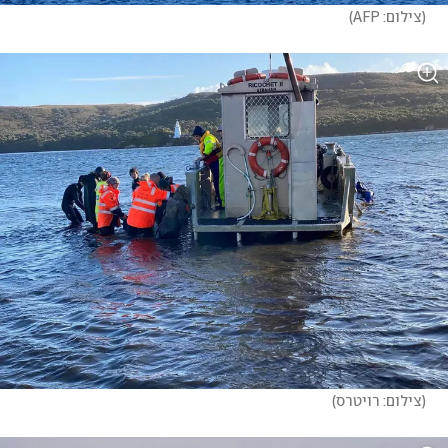
(
צילום: AFP
)
(
צילום: רויטרס
)