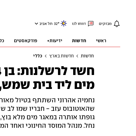
מבזקים
דווחו לנו
°
32
תל אביב
ראשי
חדשות
ידיעות+
פודקאסטים
כל
חדשות
חדשות בארץ
כללי
מים ליד בית שמש, 
נחמיה אהרוני השתתף בטיול מאורג
שהאוטובוס עזב - חבריו שמו לב שה
גופתו אותרה במאגר מים מלא בוץ,
נחל. מנהל המוסד החינוכי ואחד המו