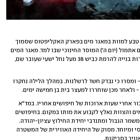
נחמיה אהרוני, נער בן 14, טבע למוות במאגר מים בפארק האקליפטוס שסמוך 
לבית שמש, במהלך טיול מאורגן שערך שם אתמול (יום ה') המוסד החינוכי שבו למד. מאגר המים 
שבו אותרה גופת הנער נוצר כחלק מעבודות בנייה להרמת כביש 38 מעל נחל ישעי שעובר שם, 
במשטרה פתחו בחקירת נסיבות המקרה - ומסרו כי נבדק חשד לרשלנות. במהלך הלילה נחקרו 
 ולאחר מכן שוחררו למעצר בית בן חמישה ימים.
גופתו אותרה לקראת חצות בקרקעית הבור אחרי שעות ארוכות של חיפושים אחריו. במד"א 
אמרו כי הנער נמשה ללא סימני חיים מהמים והצוות נאלץ לקבוע את מותו במקום. בחיפושים 
השתתפו כוחות רבים של משטרה, כיבוי, משמר הגבול ומתנדבי יחידת החילוץ עציון-יהודה. 
הכוחות עשו בסריקות שימוש בציוד הנדסי ומיוחד. מסוק של היחידה האווירית של המשטרה 
ויר בסריקות. 