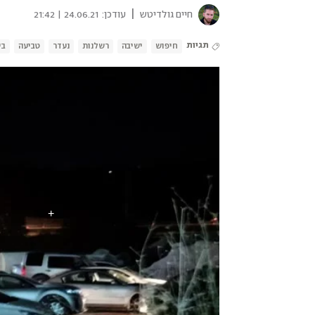
|
חיים גולדיטש
עודכן:
24.06.21 | 21:42
תגיות
חיפוש
ישיבה
רשלנות
נעדר
טביעה
בי