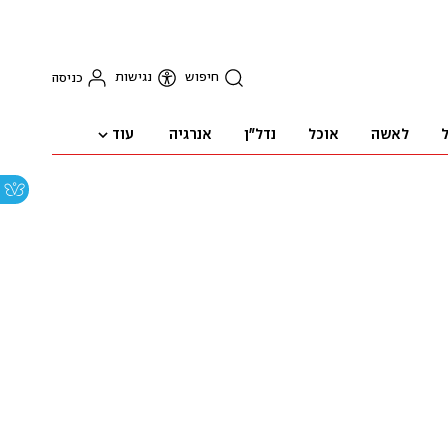
חיפוש
נגישות
כניסה
עוד
ל
לאשה
אוכל
נדל"ן
אנרגיה