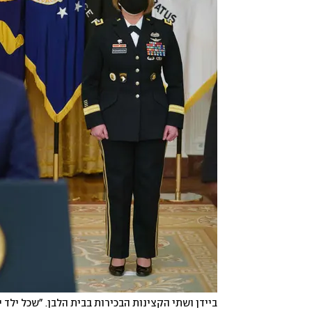
ביידן ושתי הקצינות הבכירות בבית הלבן. "שכל ילד י