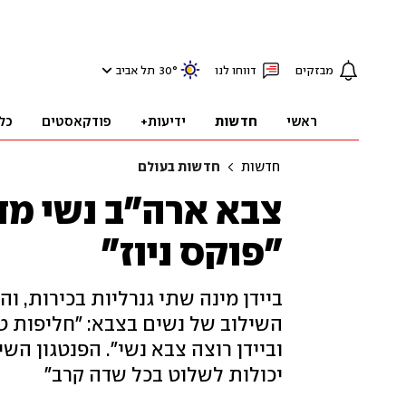
מבזקים
דווחו לנו
°
30
תל אביב
ראשי
חדשות
ידיעות+
פודקאסטים
כל
חדשות
חדשות בעולם
צבא ארה"ב נשי מדי
"פוקס ניוז"
ביידן מינה שתי גנרליות בכירות, 
השילוב של נשים בצבא: "חליפות טי
וביידן רוצה צבא נשי". הפנטגון השי
יכולות לשלוט בכל שדה קרב"