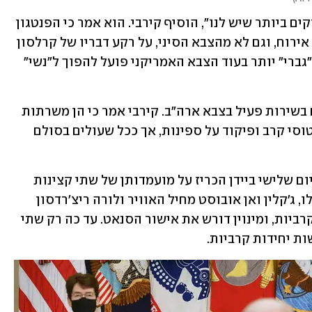
"הגיוון בצבא שלנו הוא אחד הדברים החזקים ביותר שיש לנו", הוסיף קירבי. הוא אמר כי הפנטגון 
לא מתכוון לקחת "עצות" ממנחי תוכניות אירוח, וגם לא מהצבא הסיני, על רקע דבריו של קרלסון 
ולפיהם הצבא הסיני הופך עצמו דווקא ל"גברי" יותר בעוד הצבא האמריקני פועל להפוך ל"נשי" 
נשים מהוות כ-17% מ-1.3 מיליון החיילים בשירות פעיל בצבא ארה"ב. קירבי אמר כי הן משרתות 
בכמעט כל סוג של תפקיד, כולל הטסת מטוסי קרב ופיקוד על ספינות, אך ככל שעולים בסולם 
ההתבטאות של קרלסון הגיעה לאחר שביום שלישי ביידן הכריז על מועמדותן של שתי קצינות 
לגנרליות ארבעה כוכבים. שתי הנשים הללו, ג'קלין ואן אובוסט מחיל האוויר ולורה ריצ'רדסון 
מהצבא, מועמדות להוביל יחידות עילית קרביות, ומינוין דורש את אישור הסנאט. עד כה רק שתי 
ת יחידות קרביות. 