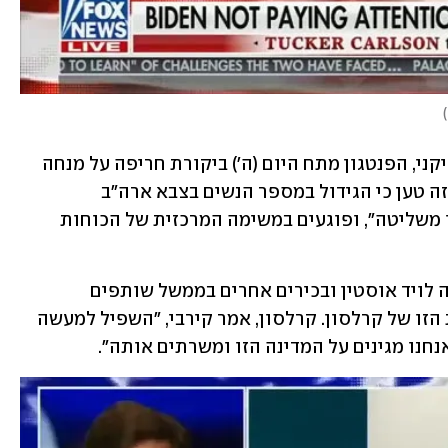
)
בגינוי חריג למדי כלפי איש טלוויזיה אמריקני, הפנטגון מתח היום (ה') ביקורת חריפה על מנחה 
רשת "פוקס ניוז" טאקר קרלסון, לאחר שזה טען כי הגידול במספר הנשים בצבא ארה"ב 
והמאמצים לשלבן ביחידות קרביות "יצאו משליטה", ופוגעים במשימה המרכזית של הכוחות 
דובר הפנטגון ג'ון קירבי אמר כי שר ההגנה לויד אוסטין ובכירים אחרים בממשל שותפים 
לתחושה עמוקה של "גועל" מההתבטאות הזו של קרלסון. קרלסון, אמר קירבי, "השפיל למעשה 
חנו מגינים על המדינה הזו ומשרתים אותה". 