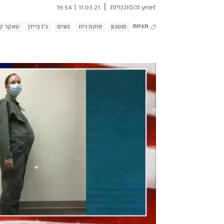
|
ynet והסוכנויות
11.03.21 | 19:54
תגיות
פנטגון
פוקס ניוז
נשים
ג'ו ביידן
טאקר קר