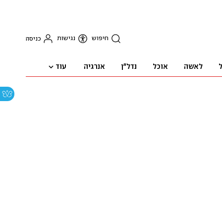
חיפוש
נגישות
כניסה
עוד
ל
לאשה
אוכל
נדל"ן
אנרגיה