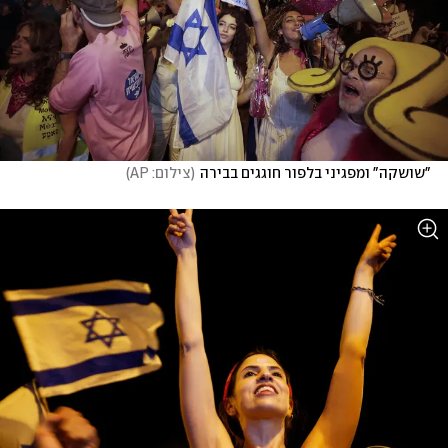
"שושקה" ומפגיני בלפור חוגגים בבירה
(
צילום: AP
)