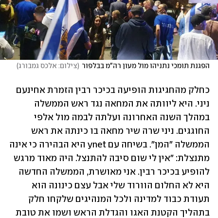
הפגנת תומכי נתניהו מול מעון רה"מ בבלפור
(
צילום: אלכס גמבורג
)
כחלק מהחגיגות הופיעה בכיכר רבין הזמרת אחינעם 
ניני. היא ליוותה את המחאה נגד ראש הממשלה 
במהלך השנה האחרונה ועלתה לבמה מול אלפי 
החוגגים. ניני שרה שיר מחאה בו כינתה את ראש 
הממשלה "המן". בשיחה עם ynet היא הבהירה כי אינה 
מתנצלת: "אין לי שום סיבה להתנצל. היה מאוד מרגש 
להופיע בכיכר רבין. אני מאושרת, הממשלה החדשה 
היא לא החלום הוורוד שלי אבל עצם כינונה הוא 
תעודת כבוד למדינה ולכל המנהיגים שלקחו חלק 
בתהליך הקטנת האגו והגדלת הראש ושמו את טובת 