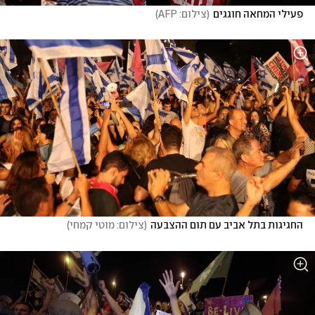
פעילי המחאה חוגגים
(
צילום: AFP
)
החגיגות בתל אביב עם תום ההצבעה
(
צילום: מוטי קמחי
)