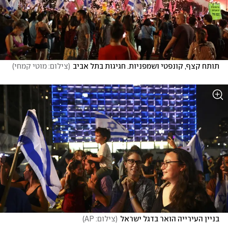
תותח קצף, קונפטי ושמפניות. חגיגות בתל אביב
(
צילום: מוטי קמחי
)
בניין העירייה הואר בדגל ישראל
(
צילום: AP
)