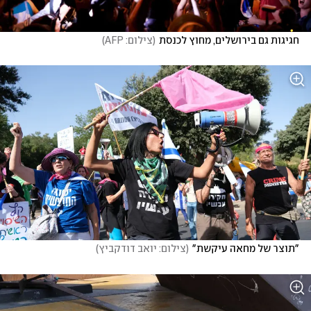
חגיגות גם בירושלים, מחוץ לכנסת
(
צילום: AFP
)
"תוצר של מחאה עיקשת"
(
צילום: יואב דודקביץ
)