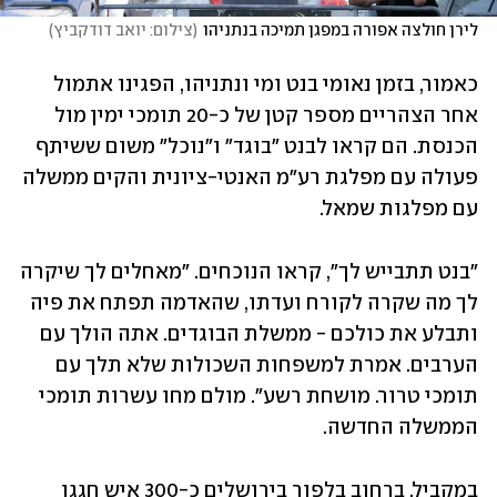
לירן חולצה אפורה במפגן תמיכה בנתניהו
(
צילום: יואב דודקביץ
)
כאמור, בזמן נאומי בנט ומי ונתניהו, הפגינו אתמול 
אחר הצהריים מספר קטן של כ-20 תומכי ימין מול 
הכנסת. הם קראו לבנט "בוגד" ו"נוכל" משום ששיתף 
פעולה עם מפלגת רע"מ האנטי-ציונית והקים ממשלה 
עם מפלגות שמאל.
"בנט תתבייש לך", קראו הנוכחים. "מאחלים לך שיקרה 
לך מה שקרה לקורח ועדתו, שהאדמה תפתח את פיה 
ותבלע את כולכם - ממשלת הבוגדים. אתה הולך עם 
הערבים. אמרת למשפחות השכולות שלא תלך עם 
תומכי טרור. מושחת רשע". מולם מחו עשרות תומכי 
הממשלה החדשה.
במקביל, ברחוב בלפור בירושלים כ-300 איש חגגו 