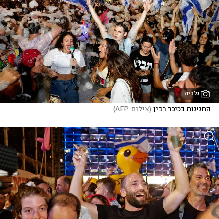
גלריה
החגיגות בכיכר רבין
(
צילום: AFP
)