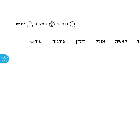
חיפוש
נגישות
כניסה
עוד
ל
לאשה
אוכל
נדל"ן
אנרגיה