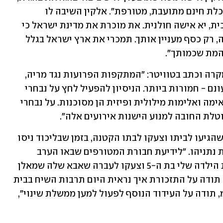
הולכת עם ערבים. מנוחה לא תהיה לך, אוכלת חינם מתועבת, מטורפת". אלקין השיבה לו 
שיתבייש, אך הוא המשיך: "יא אישה פסיכית, יא אישה חולנית. את מוכרת את מדינת ישראל כי 
את בוגדת עלובה. את רוסיה בוגדת עלובה, רק כסף מעניין אותך. תמכרי את ארץ ישראל בגלל 
המת שכמותך".
יו"ר תקווה חדשה גדעון סער גינה את המקרה וכתב בטוויטר: "המתקפות הפרועות נגד מריה, 
רעייתו של חברי זאב אלקין, וילדיו ליד מעונם - חמורות ביותר. הניסיון להפעיל לחץ על נבחרי 
ציבור בדרך זו באמצעים הכוללים הטלת אימה ואלימות מילולית ופיזית הן מסוכנות. על נבחרי 
טלת החובה למנוע הישנות אירועים אלה".
רק בשבוע שעבר צייץ אלקין על מפגינים שהגיעו לביתו וצעקו לבתו הקטנה, בזמן שבליכוד ניסו 
לקרב את תקווה חדשה לממשלה בראשות נתניהו. "לידיעת חבורת המטורפים שבאו הערב 
להפגין ליד ביתי למען נתניהו, הבהילו את הילדה שלי בת ה-5 וצעקו לעברה שאבא שלה שמאלן 
ופושע ודרשו ממנה שאשתי תצא אליהם: תודה על התזכורת איך נראית היום תרבות השיח בבית 
שאתם קוראים לי לחזור אליו. אדוני רה"מ, תודה על העידוד הנוסף לפעול למען ממשלת שינוי", 