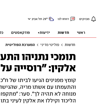
מבזקים
דווחו לנו
°
29
תל אביב
ראשי
חדשות
ידיעות+
פודקאסטים
כל
חדשות
פוליטי מדיני
המערכת הפוליטית
תומכי נתניהו התע
אלקין: "רוסייה עלו
קומץ מפגינים הגיעו לביתו של ח"כ 
והתעמתו עם אשתו מריה, שהגישה 
מנוחה לא תהיה לך". סער: "מתקפות
הליכוד וקיללו את אלקין לעיני בתו