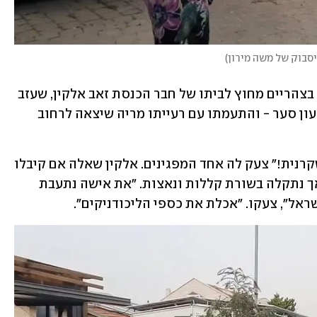
סבוק של משה מירון
)
כמה מתומכי הליכוד הפגינו אתמול (שני) בצהריים מחוץ לביתו של חבר הכנסת זאב אלקין, שעזב 
את מפלגתו של ראש הממשלה לטובת גדעון סער - והתעמתו עם רעייתו מריה שיצאה לרחוב 
"גברת אלקין, תפסיקי לשקר, את אישה שקרנית!" צעק לה אחד המפגינים. אלקין שאלה אם קיבלו 
אישור מהמשטרה להפגין מחוץ לביתה, אך נתקלה בשורת קללות ונאצות. "את אישה נתעבת 
ראל", צעקו. "אכלת את כספי הליכודניקים".