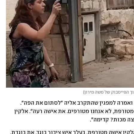
ך הפייסבוק של משה מירון
)
אלקין ניסתה לגרש את המפגינים מביתה ואמרה למפגין שהתקרב אליה "לסתום את הפה". 
המפגין לא הניח לה והמשיך לצעוק: "את מטורפת, לא אנחנו מטורפים. את אישה רעה". אלקין 
צה מכות? קדימה".
המפגין ענה: "את תרביצי לי? אשתו של אלקין אישה מטורפת. בעלך איש ציבור בוגד. את בוגדת, 