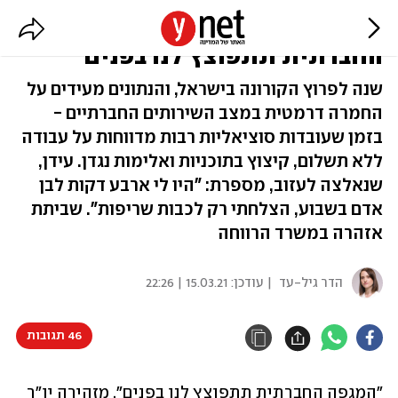
מצוקת העו"סים: "המגפה
החברתית תתפוצץ לנו בפנים"
שנה לפרוץ הקורונה בישראל, והנתונים מעידים על
החמרה דרמטית במצב השירותים החברתיים -
בזמן שעובדות סוציאליות רבות מדווחות על עבודה
ללא תשלום, קיצוץ בתוכניות ואלימות נגדן. עידן,
שנאלצה לעזוב, מספרת: "היו לי ארבע דקות לבן
אדם בשבוע, הצלחתי רק לכבות שריפות". שביתת
אזהרה במשרד הרווחה
הדר גיל-עד
| עודכן:
15.03.21 | 22:26
46 תגובות
"המגפה החברתית תתפוצץ לנו בפנים", מזהירה יו"ר 