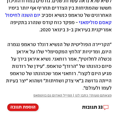
לשיא שלא נראה עשרות שנים. גורמים במזרח התיכון 
חששו שהמתיחות בין הצדדים תחריף אף יותר בימיו 
האחרונים של טראמפ כנשיא וסביב 
יום השנה לחיסול 
קאסם סולימאני
 - מפקד כוח קודס שנהרג בתקיפה 
אמריקנית בעיראק ב-3 בינואר 2020. 
"הקריירה הפוליטית של הנשיא דונלד טראמפ נגמרה 
היום, ומדיניות 'הלחץ המקסימלי' שלו על איראן 
נכשלה לחלוטין", אמר רוחאני. נשיא איראן בירך על 
סיום כהונתו של "הרודן" טראמפ. "עידן של רודנות 
מגיע היום לקצו". רוחאני אמר שכהונתו של טראמפ 
הייתה גדושה ב"אי צדק ושחיתות" ושהוא "יצר בעיות 
לעמו ולעולם". 
מצאתם טעות? כתבו לנו | המייל האדום גם בווטסאפ
33
תגובות
הוספת תגובה