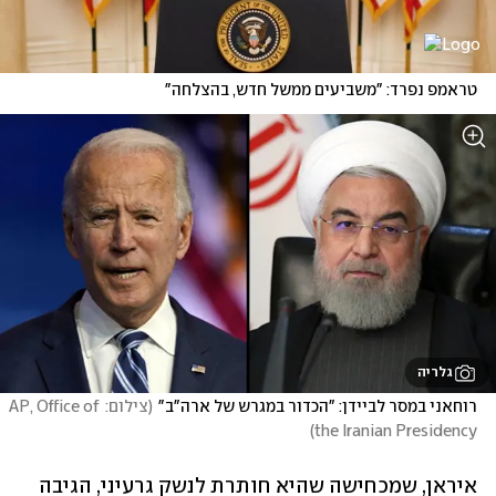
טראמפ נפרד: "משביעים ממשל חדש, בהצלחה"
גלריה
רוחאני במסר לביידן: "הכדור במגרש של ארה"ב"
(
צילום: AP, Office of 
)
the Iranian Presidency
איראן, שמכחישה שהיא חותרת לנשק גרעיני, הגיבה 