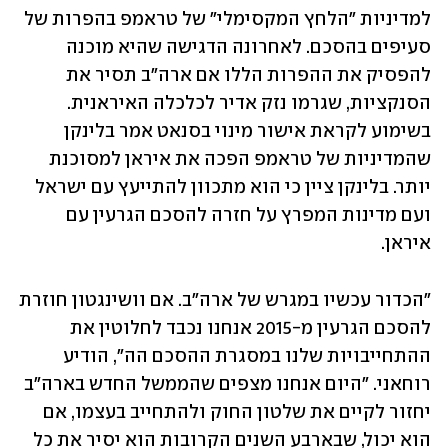
למדיניות "הלחץ המקסימלי" של טראמפ בהפרות של 
סעיפים בהסכם. לאחרונה הדגישה שהיא מוכנה 
להפסיק את ההפרות הללו אם ארה"ב תסיר את 
הסנקציות, שגרמו נזק אדיר לכלכלה האיראנית. 
בשימוע לקראת אישור מינוי בסנאט אמר בלינקן 
שהמדיניות של טראמפ הפכה את איראן למסוכנת 
יותר. בלינקן ציין כי הוא מתכוון להתייעץ עם ישראל 
ועם מדינות המפרץ על חזרה להסכם הגרעין עם 
איראן.  
"הכדור עכשיו במגרש של ארה"ב. אם וושינגטון חוזרת 
להסכם הגרעין מ-2015 אנחנו נכבד לחלוטין את 
ההתחייבויות שלנו במסגרת ההסכם הה", הודיע 
רוחאני. "היום אנחנו מצפים שהממשל החדש בארה"ב 
יחזור לקיים את שלטון החוק ולהתחייב בעצמו, אם 
הוא יכול, שבארבע השנים הקרובות הוא יסיר את כל 