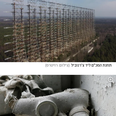
תחנת המכ"ם ליד צ'רנוביל
(
צילום: רויטרס
)