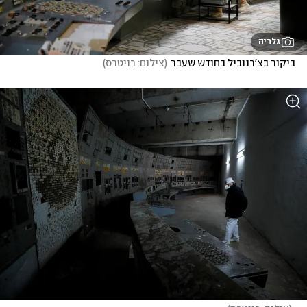
גלריה
ביקור בצ'רנוביל בחודש שעבר
(
צילום: רויטרס
)