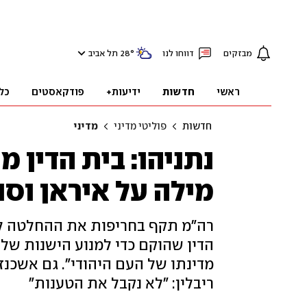
מבזקים
דווחו לנו
°
28
תל אביב
ראשי
חדשות
ידיעות+
פודקאסטים
כל
חדשות
פוליטי מדיני
מדיני
נתניהו: בית הדין מ
מילה על איראן וסו
רה"מ תקף בחריפות את ההחלטה ל
הדין שהוקם כדי למנוע הישנות של ה
מדינתו של העם היהודי". גם אשכנז
ריבלין: "לא נקבל את הטענות"