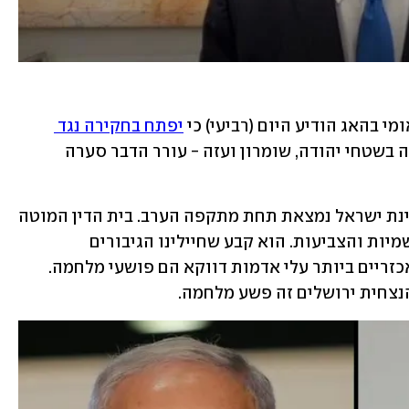
י בהאג הודיע היום (רביעי) כי 
יפתח בחקירה נגד 
 בגין פשעי מלחמה שבוצעו לכאורה בשטחי יהודה, שומרון ועזה - עורר הדבר סערה 
ראש הממשלה בנימין נתניהו מסר כי "מדינת ישראל נמצאת תחת מתקפה הערב. בית הדין המוטה 
בהאג קיבל החלטה שהיא תמצית האנטישמיות והצביעות. הוא קבע שחיילינו הגיבורים 
והמוסרים שנלחמים נגד הטרוריסטים האכזריים ביותר עלי אדמות דווקא הם פושעי מלחמה. 
נצחית ירושלים זה פשע מלחמה. 