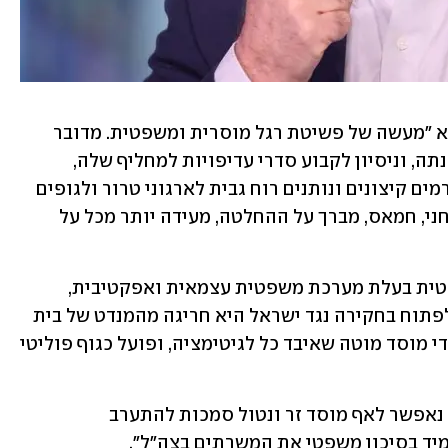
שר החוץ גבי אשכנזי אמר כי ההחלטה היא "מעשה של פשיטת רגל מוסרית ומשפטית. מדובר 
בהחלטה פוליטית של תובעת בשלהי כהונתה, וניסיון לקבוע סדרי עדיפויות למחליף שלה, 
שהופכים את בית הדין לכלי שרת בידי גורמים קיצונים ונותנים רוח גבית לארגוני טרור ולגופים 
אנטישמיים. העובדה שארגון הטרור הרצחני, חמאס, מברך על ההחלטה, מעידה יותר מכל על 
לדברי אשכנזי, "ישראל היא מדינה דמוקרטית בעלת מערכת משפטית עצמאית ואפקטיבית, 
שבכלל אינה חברה בבית הדין. ההחלטה לפתוח בחקירה נגד ישראל היא חריגה מהמנדט של בית 
הדין, ובזבוז משאבי הקהילה הבינ"ל על-ידי מוסד מוטה שאיבד כל לגיטימציה, ופועל כגוף פוליטי 
הרמטכ"ל אביב כוכבי אמר גם הוא כי "לא נאפשר לאף מוסד זר ונטול סמכות להתערב 
מיד בסיכון משפטי את המשרתים בצה"ל".