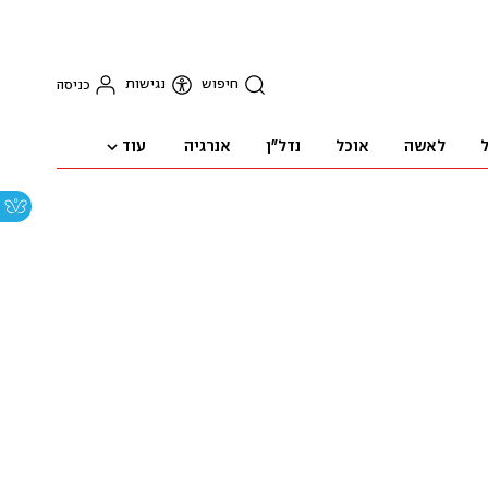
חיפוש
נגישות
כניסה
עוד
ל
לאשה
אוכל
נדל"ן
אנרגיה