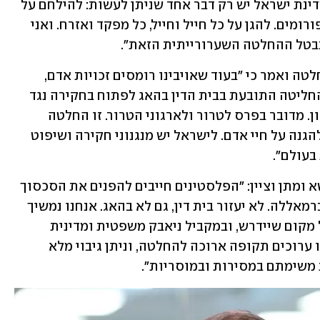
הזאת. אבל שבית הדין מוטה מראש נגד מדינת ישראל יש רק דבר אחד שניתן לעשות: להילחם על 
האמת בכל המדינות, בכל הבמות ובכל הפורומים. להגן על כל חייל וחייל, כל מפקד ואזרח. ואני 
נבטל ההחלטה השערורייתית הזאת".
שר הביטחון בני גנץ הגיב אף הוא על ההחלטה ואמר כי "בעוד שאויבינו רומסים זכויות אדם, 
ובעולם כולו מתבצעים פשעים נוראיים, החליטה התובעת בבית הדין בהאג לפתוח בחקירה נגד 
ישראל, הדמוקרטיה היחידה במזרח התיכון. מדובר בפרס לטרור ולארגוני הטרור. זו החלטה 
שמזיקה לשמירה על היציבות האזורית ולהגנה על חיי אדם. לישראל יש מנגנוני חקירה ושיפוט 
בעולם".
הוא קרא לפלסטינים לחזור לשולחן המשא ומתן וציין: "הפלסטינים חייבים להפנים את הסכסוך 
בינינו נפתור רק במשא ומתן בירושלים וברמאללה. לא יעזור בית דין, גם לא בהאג. אנחנו נמשיך 
להילחם כדי לשמור על אזרחי ישראל בכל מקום שיידרש, ובמקביל ניאבק משפטית ומדינית 
בהחלטה השערורייתית והרעה הזו. אנחנו ערוכים תקופה ארוכה להחלטה, וניתן גיבוי מלא 
 משימתם במסירות ובמוסריות".