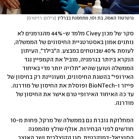
גרטרטוד האסה, בת 101, מתחסנת בברלין
(
צילום: רויטרס
)
סקר של מכון Civey מלמד ש-44% מהגרמנים לא 
נותנים אמון באסטרטגיית החיסונים של הממשלה, 
לעומת 40% שבוטחים במבצע. ה"בילד", העיתון 
הנקרא ביותר בגרמניה, מוביל את הקמפיין נגד 
הממשלה וטוען שהיא "תלויה יותר מדי באיחוד 
האירופי" בהשגת החיסונים, ומעוניינת רק בחיסון של 
פייזר ו-BioNTech ופוסלת את החיסון של מודרנה. 
עד כה האיחוד האירופי טרם אישר את החיסון של 
מודרנה. 
המחלוקת גוברת גם בממשלה של מרקל, פחות מ-10 
חודשים לפני הבחירות. אולף שולץ מהמפגה 
הסוציאל-דמוקרטית, סגן הקנצלרית ושר האוצר, 