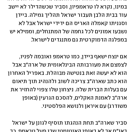
במינו, נקרא לו טראמפיון, וסביר שכשהדילר לא יישב 
עוד בבית הלבן תעבור ישראל תהליך גמילה. ביידן 
וסגניתו קאמלה האריס הם ידידי ישראל אבל לא 
נשבעו אמונים לכל גחמה של המתנחלים, וממילא יש 
במפלגה הדמוקרטית גם מתנגדים לישראל. 
אם ינצח ישאף ביידן, כמו טראמפ ואובמה לפניו, 
לצמצם את מעורבותה הבינלאומית של ארה"ב אבל 
הוא לא יעשה זאת בנטישה מבוהלת. באפריל האחרון 
הוא כתב שארה"ב צריכה לשוב ולהנהיג תוך תיאום 
עם בעלות הברית שלה. ניצחון שלו צפוי להחזיר את 
ארה"ב לאמנת האקלים, להסכם הגרעין (באופן 
משודרג) עם איראן ולנושא הפלסטיני. 
סביר שארה"ב תחת הנהגתו תוסיף לגונן על ישראל 
באו"ם אך לא באופן האוטומטי שבו פעל טראמפ. כך 