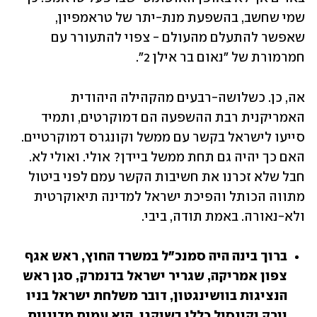
שמי שחשב, בהשפעת מנת-יתר של טראמפיון, 
שאפשר להתעלם מהעולם - צפוי להתעורר עם 
חמרמורת של "נאום בר אילן 2".
אה, כן. כשלושה-רבעים מהקהילה היהודית 
האמריקנית רבת ההשפעה הם דמוקרטים, ותמיד 
סייעו לישראל בקשר עם ממשל וקונגרס דמוקרטיים. 
האם כך יהיה גם תחת ממשל ביידן? אולי. ואולי לא. 
חבל שלא זכרנו את חשיבות הקשר עמם לפני ביטול 
מתווה הכותל והפיכת ישראל למדינה תיאוקרטית 
ולא-נאורה. באמת תודה, ביבי.
ברוך בינה היה סמנכ"ל במשרד החוץ, ראש אגף 
צפון אמריקה, שגריר ישראל בדנמרק, סגן ראש 
הנציגות בוושינגטון, דובר משלחת ישראל בניו 
יורק וקונסול כללי בשיקגו. הוא עמית מדיניות 