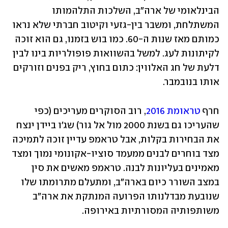
הבינלאומי של ארה"ב, השלכות התלהמותו 
המשתלחת, ומשבר בין-גזעי וקיטוב חברתי שלא נראו 
כמותם מאז שנות ה-60. כמו בוש בזמנו, גם הוא זוכה 
לקיתונות לעג. למשל בהשוואות פופולריות בינו לבין 
דלעת של חג האלווין: כתום בחוץ, ריק בפנים וזורקים 
אותו בנובמבר. 
חרף 
טראומת 2016
, רוב הסוקרים מעריכים (כפי 
שהעריכו גם בשנת 2000 מול אל גור) שג'ו ביידן ינצח 
את הבחירות בקלות, אבל טראמפ עדיין זוכה לתמיכה 
מצד בוחרים לבנים ממעמד סוציו-אקונומי נמוך ומצד 
מאמינים בעליונות לבנה. טראמפ מאשים את סין 
במצב השורר כיום בארה"ב, ומתעלם מתרומתו שלו 
שנובעת מבדלנותו הפרועה המנתקת את ארה"ב 
משותפותיה המסורתיות באירופה.