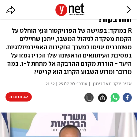
על הכוונת של גמזו: מהו מקדם
ההדבקה?
R במוקד: בפגישה של הפרויקטור וגנץ הוחלט על
הקמת מפקדה לניהול המשבר, ייתכן שחיילים
משוחררים יגויסו למערך החקירות האפידמיולוגיות.
במסיבת העיתונאים הראשונה שלו הכריז גמזו על
היעד - הורדת מקדם ההדבקה אל מתחת ל-1. במה
מדובר ומדוע השבוע הקרוב הוא קריטי?
אדיר ינקו
,
יואב זיתון
| עודכן:
25.07.20 | 21:32
42 תגובות