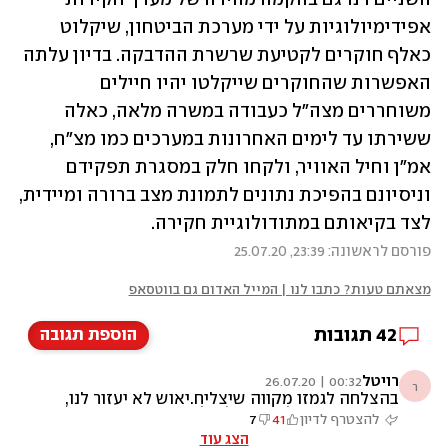
אפידימיולוגיות על ידי מערכת הביטחון, שיקלוט 
כאלף חוקרים לקטיעת שרשרת ההדבקה. בדיון עלתה 
האפשרות שהחוקרים שייקלטו יהיו חיילים 
משוחררים מצה"ל כעבודה במשרה מלאה, כאלה 
ששירתו עד לימים האחרונות במערכים כמו מצ"ח, 
אמ"ן וחיל האוויר, ולקחו חלק במסגרת תפקידם 
וניסיונם בהפיכת נתונים לתמונת מצב ברורה ומיידית, 
לצד בקיאותם במתודולוגיית חקירה.
פורסם לראשונה: 23:39, 25.07.20
מצאתם טעות? כתבו לנו | המייל האדום גם בווטסאפ
42
תגובות
הוספת תגובה
רויטל
00:32 | 26.07.20
ר
בהצלחה לגמזו מקווה שיצליח.יאוש לא יעזור לנו,
המצב קשה אבל חייבים להילחם. אנחנו כאזרחים
להצטרף לדיון
41
7
צריכים לנסות לעזור אחד לשני, להתעלם
הצג עוד
מהטיפשות של הממשלה הגרועה שלנו