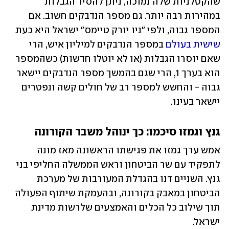
שהקטלניות שלה נמוכה, ניתן להסיר הגבלות 
במהירות רבה יותר. גם מספר הנדבקים חשוב. אם 
המספר גבוה, ולפי "ניו יורק טיימס" ישראל היא כעת 
שישית בעולם
 במספר הנדבקים למיליון איש, הרי 
שאם יוסרו הגבלות (או לא יוטלו חדשות) כשהמספר 
הוא בערך 1, הרי שגם בהמשך מספר הנדבקים יישאר 
גבוה - והחשש למספר רב של חולים קשה ונפטרים 
יישאר בעינו.  
גנץ וגמזו סיכמו: כך ינוהל משבר הקורונה
אמש ערך גמזו את פגישתו הראשונה מאז מונה 
לתפקיד עם שר הביטחון וראש הממשלה החליפי בני 
גנץ. השניים דנו בהגדלת המעורבות של מערכת 
הביטחון במאבק בקורונה, ובהעמקת שיתוף הפעולה 
תוך שילוב כל הכלים והאמצעים שלרשות מדינת 
ישראל.