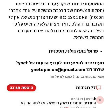
המשמעותי ביותר שנקבע עבורו בשיטה הקיימת 
(הטלת המשימה של הרכבת ממשלה על אחד מחברי 
הכנסת). האם במצב כזה יש עוד צורך בנשיא? אין לי 
תשובה ברורה לכך, ואני מציע שלא להחליט על כך 
בשלב זה אלא לחכות קודם להתייצבות מערכת 
הממשל בישראל.
פרופ' בועז גולני, הטכניון
מעוניינים להציע טור לערוץ הדעות של ynet? 
שלחו לנו ynetopinion@gmail.com
מצאתם טעות בכתבה? כתבו לנו על זה
77
תגובות
הוספת תגובה
b
09:35 | 07.04.21
B
החרדים תומכים בשוק חופשי? אז למה הם לא
יוצאים לעבוד ונסמכים על הקצבות הלקוחות