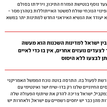
כך שהמשמעות המדינית של הפינוי היא צעד נוסף בנטישת המזרח התיכון, וירידתו בסולם 
העדיפויות האסטרטגי של ממשל ביידן. הפינוי הנוכחי שולח למשטר האייתוללות בטהרן מסר - 
שאפשר לפקפק בתבונתו - והוא לבטח לא יעודד את הנשיא האיראני החדש למתינות יתר במשא 
 בין ישראל למדינות השכנות הוא מעשה
לצעדים נועזים אחרים, אין בו כדי לאיים
ן לבצעו ללא היסוס
זו המציאות האזורית החדשה, וישראל נדרשת לפעול בה. התרסה בוטה נוכח הממשל האמריקני 
לא תשנה זאת: יש סיכוי להגן על האינטרסים החיוניים שלנו רק בדו-שיח ישר ואינטימי עם 
הממשל. אך אין זו דרך הפעולה היחידה: במקביל, ישראל צריכה להדק את שיתוף הפעולה שלה 
עם בעלות בריתה של ארה"ב באזור. לאחדות מהן כבר יש יחסים רשמיים עם ישראל, ולאחרות יש 