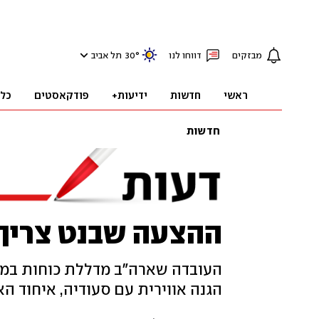
מבזקים
דווחו לנו
°
30
תל אביב
ראשי
חדשות
ידיעות+
פודקאסטים
כל
חדשות
ההצעה שבנט צריך 
העובדה שארה"ב מדללת כוחות במזה
הגנה אווירית עם סעודיה, איחוד האמ