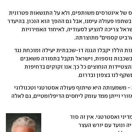
שיתוף פעולה זה חייב להיות בנוי על בסיס של אינטרסים משותפים, ולא על התנשאות פטרונית 
או התבטלות. אף אחד לא עושה לנו חסד בשתפו פעולה עימנו, אבל גם ההפך הוא הנכון. בהיעדר 
סוללות ההגנה האווירית האמריקניות, ישראל צריכה להציע לסעודיה, לאיחוד האמירויות 
שרביט קסמים" מתוצרתה.
זה מצב שבו שני הצדדים מרוויחים: המדינות הללו יקבלו הגנה דו-שכבתית יעילה ומוכחת נגד 
טילים ורקטות, כשבעתיד ניתן יהיה לדון בשכבות נוספות, וישראל תקבל בתמורה משאבים 
שיאפשרו לה לממן את המשך הפיתוח וההצטיידות הנחוצים כל כך. אנו זקוקים בדחיפות 
שקף לנו בצפון ובדרום.
ברור שאין מדובר בעסקה מסחרית גרידא - משמעותה היא שיתוף פעולה אסטרטגי וטכנולוגי 
מהמעלה הראשונה, שישנה את המאזן האזורי וייתן ממד עומק ליחסים הדיפלומטיים, גם לאלה 
הממשלה החדשה צריכה שיהיה לה חזון מדיני ואסטרטגי. אין זה סוד 
שראש הממשלה הקודם כבר ביקר בסעודיה ונועד עם יורש העצר 