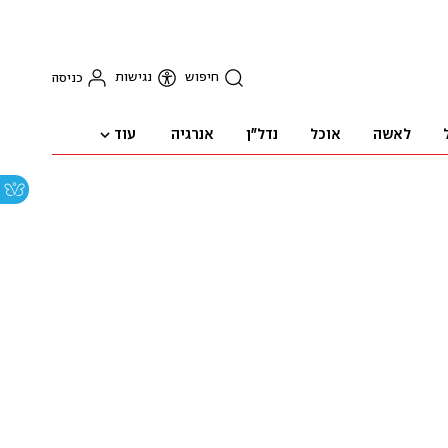
חיפוש
נגישות
כניסה
עוד
לאשה
אוכל
נדל"ן
אנרגיה