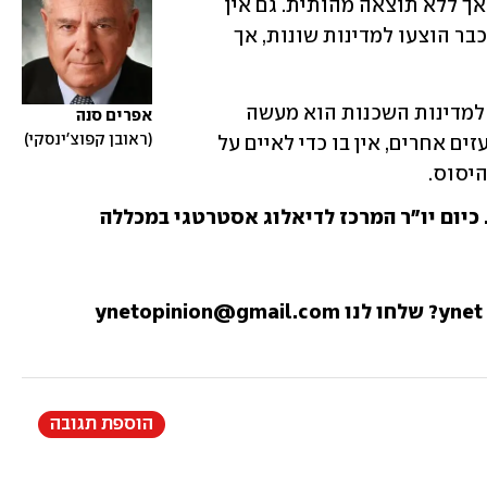
בן-סלמאן. הם דנו בנושאים אסטרטגיים, אך ללא תוצאה מהותית. גם אין 
זה סוד שמערכות ההגנה האווירית שלנו כבר הוצעו למדינות שונות, אך 
כינונה של ברית הגנה אווירית בין ישראל למדינות השכנות הוא מעשה 
אפרים סנה
ראובן קפוצ'ינסקי
של תעוזה מדינית, אבל בניגוד לצעדים נועזים אחרים, אין בו כדי לאיים על 
היסוס.
 כיום יו"ר המרכז לדיאלוג אסטרטגי במכללה
הוספת תגובה