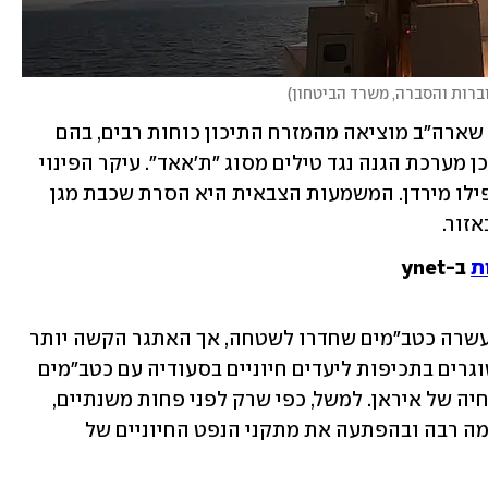
וברות והסברה, משרד הביטחון
)
ה"וול סטריט ג'ורנל" פרסם בשבוע שעבר שארה"ב מוציאה מהמזרח התיכון כוחות רבים, בהם 
שמונה סוללות הגנה אווירית "פטריוט" וכן מערכת הגנה נגד טילים מסוג "ת'אאד". עיקר הפינוי 
הוא מסעודיה, אך גם מעיראק, כוויית ואפילו מירדן. המשמעות הצבאית היא הסרת שכבת מגן 
זור.
ת
ב-ynet
אמנם לאחרונה הצליחה סעודיה ליירט כעשרה כטב"מים שחדרו לשטחה, אך האתגר הקשה יותר 
הוא השילוב שבין הרקטות והטילים המשוגרים בתכיפות ליעדים חיוניים בסעודיה עם כטב"מים 
וטילי שיוט על ידי הכוחות החותיים, שלוחיה של איראן. למשל, כפי שרק לפני פחות משנתיים, 
ב-14 בספטמבר 2019, תקפה איראן בעוצמה רבה ובהפתעה את מתקני הנפט החיוניים של 