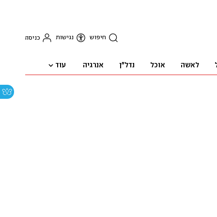
חיפוש
נגישות
כניסה
עוד
לאשה
אוכל
נדל"ן
אנרגיה