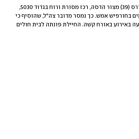
הותר לפרסום כי סמ"ר (מיל׳) רפאל קאודרס (39) מצור הדסה, רכז מסורת ורוח בגדוד 5030, 
חטיבת אלון (228), נפל במתקפת הכטב"מים בחורפיש אמש. כך נמסר מדובר צה"ל, שהוסיף כי 
חיילת במילואים מחטיבת אלון (228) נפצעה באירוע באורח קשה. החיילת פונתה לבית חולים 