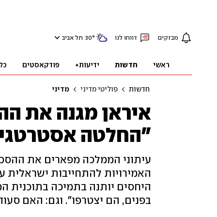
מבזקים
דווחו לנו
°
30
תל אביב
ראשי
חדשות
ידיעות+
פודקאסטים
כל
חדשות
פוליטי מדיני
מדיני
איראן מגנה את הה
"החלטה אסטרטגי
עיתוני הממלכה מפארים את ההסכם
האמירויות להתחייבות ישראלית על ע
היחסים יותנה בתמיכה בתוכנית ה
בפנים, הם יצטרפו". וגם: האם סעו