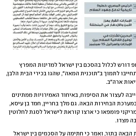
לפי המגזין Foreign Policy, ממשל טראמפ דורש לכלול בהסכם בין ישראל למדינות המפרץ 
שהסכימו לכונן איתה יחסים סעיף שבו יתחייבו לתמוך ב"תוכנית המאה", שהגו בכירי הבית הלבן, 
אות ארה"ב. 
למרות שבבית הלבן אמרו כי ישראל התחייבה לעצור את הסיפוח, באיחוד האמירויות ממתינים 
שישראל תתחייב שלא תצא לשום מהלך במערכת הבחירות הבאה. גם מלך בחריין, חמד בן עיסא, 
אמר אחרי פגישתו עם מזכיר המדינה האמריקני פומפאו כי ארצו קוראת לישראל לסגת לחלוטין 
ה מצדו.
טראמפ רמז אמש כי סעודיה צפויה להיות הבאה בתור, ואמר כי חתימה על הסכמים בין ישראל 