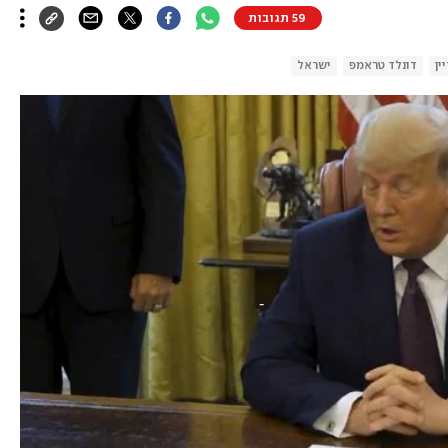
59 תגובות
ין
דונלד טראמפ
ישראל