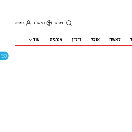
חיפוש
נגישות
כניסה
עוד
ל
לאשה
אוכל
נדל"ן
אנרגיה