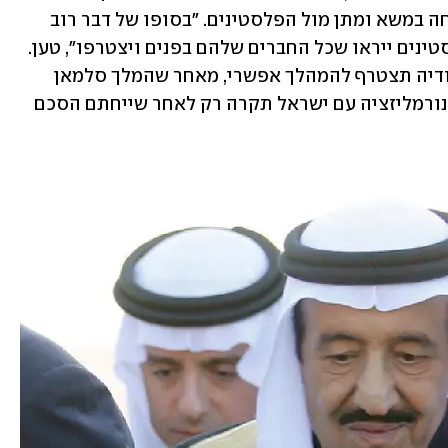
למדינות ערב רק תשפר את נקודת הפתיחה במשא ומתן מול הפלסטינים. "בסופו של דבר רוב 
המדינות הערביות יצטרפו למהלך, והפלסטינים ייראו שכל החברים שלהם בפנים ויצטרפו", טען. 
אך מומחים בסוגיה עדיין חלוקים אם סעודיה תצטרף להמהלך אפשרי, מאחר שהמלך סלמאן 
הוביל את יוזמת השלום הערבית, לפיה הנורמליזציה עם ישראל תקרה רק לאחר שייחתם הסכם 