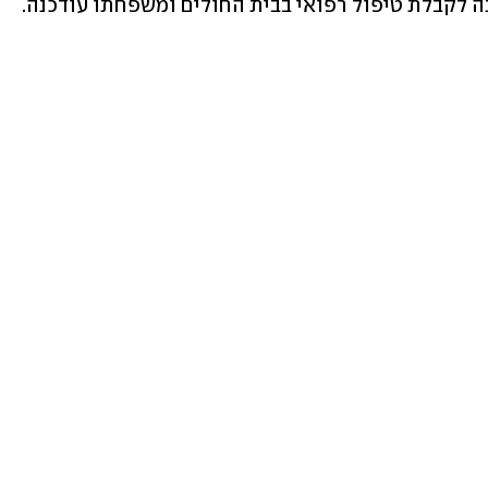
נה לקבלת טיפול רפואי בבית החולים ומשפחתו עודכנה.