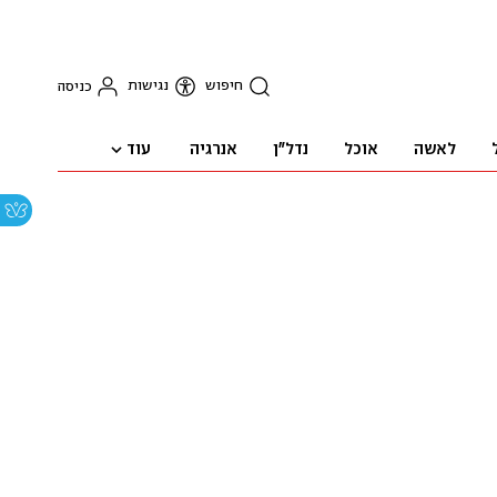
חיפוש
נגישות
כניסה
עוד
לאשה
אוכל
נדל"ן
אנרגיה