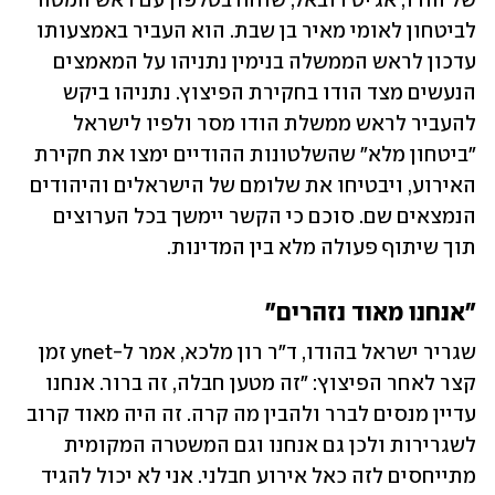
של הודו, אג'יט דובאל, שוחח בטלפון עם ראש המטה 
לביטחון לאומי מאיר בן שבת. הוא העביר באמצעותו 
עדכון לראש הממשלה בנימין נתניהו על המאמצים 
הנעשים מצד הודו בחקירת הפיצוץ. נתניהו ביקש 
להעביר לראש ממשלת הודו מסר ולפיו לישראל 
"ביטחון מלא" שהשלטונות ההודיים ימצו את חקירת 
האירוע, ויבטיחו את שלומם של הישראלים והיהודים 
הנמצאים שם. סוכם כי הקשר יימשך בכל הערוצים 
תוך שיתוף פעולה מלא בין המדינות.
"אנחנו מאוד נזהרים"
שגריר ישראל בהודו, ד"ר רון מלכא, אמר ל-ynet זמן 
קצר לאחר הפיצוץ: "זה מטען חבלה, זה ברור. אנחנו 
עדיין מנסים לברר ולהבין מה קרה. זה היה מאוד קרוב 
לשגרירות ולכן גם אנחנו וגם המשטרה המקומית 
מתייחסים לזה כאל אירוע חבלני. אני לא יכול להגיד 