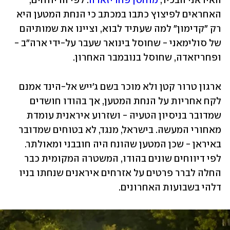
האיראני הבכיר, 
מוחסן פחריזאדה
. לפי הדיווחים, 
האחראים לפיצוץ כתבו במכתב כי הנחת המטען היא 
רק "קדימון" למה שעתיד לבוא, וציינו את שמותיהם 
של סולימאני - שחוסל בינואר שעבר על-ידי ארה"ב - 
ופחריזאדה, שחוסל בנובמבר האחרון. 
ארגון טרור קטן ולא מוכר בשם ג'ייש אל-הינד אמנם 
לקח אחריות על הנחת המטען, אך בהודו חושדים 
שמדובר בניסיון הטעיה - ושזרוע איראנית עומדת 
מאחורי המעשה. בישראל, מנגד, לא בטוחים שמדובר 
באיראן - שכן המטען שהונח היה חובבני ומאולתר. 
לפי דיווחים שונים בהודו, המשטרה המקומית כבר 
החלה לברר פרטים על אזרחים איראנים שנחתו בניו 
דלהי בשבועות האחרונים.