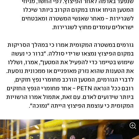
שנפער באדמה לאחר הפיצוץ. לפי החשד, מניחי 
המטען הניחו אותו במקום הקרוב ביותר שיכלו 
לשגרירות - מאחר שאנשי המשטרה ומאבטחים 
ישראלים עומדים מחוץ לשגרירות. 
גורמים במשטרה המקומית אמרו כי במהלך הסריקות 
במקום הפיצוץ נמצאו שרידי סוללה. "ברור כי נעשה 
שימוש בטיימר כדי להפעיל את המטען", אמרו, ושללו 
את הטענות שהוא נזרק מאופניים או ממכונית נוסעת. 
לדברי הגורמים, המטען הורכב מחומרי נפץ חזקים, 
רובם ככל הנראה PETN - אחד מחומרי הנפץ החזקים 
ביותר שידועים לאדם. עם זאת, אתמול אמרו הרשויות 
המקומית כי עוצמת הפיצוץ הייתה "נמוכה". 