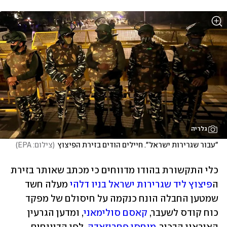
גלריה
"עבור שגרירות ישראל". חיילים הודים בזירת הפיצוץ
(
צילום: EPA
)
כלי התקשורת בהודו מדווחים כי מכתב שאותר בזירת 
ה
פיצוץ ליד שגרירות ישראל בניו דלהי
 מעלה חשד 
שמטען החבלה הונח כנקמה על חיסולם של מפקד 
כוח קודס לשעבר, 
קאסם סולימאני
, ומדען הגרעין 