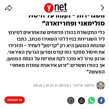
דיווחים בהודו: "הפיצוץ ליד
השגרירות - נקמה על חיסול
סולימאני ופחריזאדה"
כלי התקשורת בהודו מדווחים שהאחראים לפיצוץ
ליד השגרירות בניו דלהי השאירו מכתב, כתבו
שהנחת המטען היא רק "קדימון" לעתיד - והזכירו
את חיסול מפקד כוח קודס ומדען הגרעין האיראני.
ארגון טרור לא מוכר לקח אחריות על הנחת המטען,
אך בהודו חושדים: "זרוע איראנית עומדת מאחורי
המעשה"
איתמר אייכנר
| פורסם:
30.01.21 | 08:20
19 תגובות