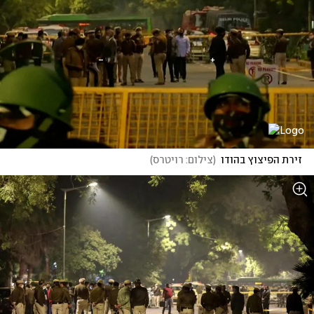
זירת הפיצוץ בהודו
(
צילום: רויטרס
)