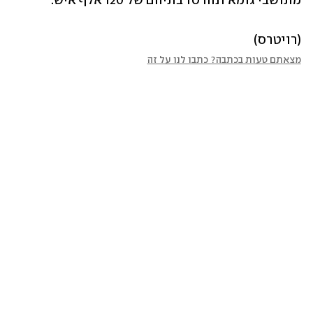
מתושבי גומא ונהרסו בתיהם של 120 אלף איש.
(רויטרס)
מצאתם טעות בכתבה? כתבו לנו על זה