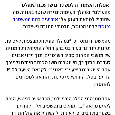
ואפלות השמורות למשטרים שחשבנו שנעלמו 
מהעולם". במהלך העימותים ירה שוטר באוויר. מה 
שהוביל למחאת הענק אלו 
אירועים בהם המשטרה 
נכנסה
 לבתי הכנסת, תלמודי התורה וישיבות.
מהמשטרה נמסר כי "במהלך פעילות מבצעית לאכיפת 
תקנות קורונה בעיר בני ברק החלה התקהלות המונית 
של תושבי המקום סביב השוטרים, תוך יידוי אבנים 
לעברם. בתוך כך, השוטרים חשו סכנה לחייהם ולפיכך 
אחד השוטרים ביצע ירי באוויר". לקראת השעה 15:00 
הודיעו בפלג הירושלמי כי נתנו הוראה למפגינים 
להתפזר. 
אחד ממנהיגי הפלג הירושלמי, הרב אשר דויטש, הורה 
לקיים מחאה "נגד מהלכים נפשעים אלו ולהודיע 
בשער בת רבים, כי לא ניתן להשתיק את קול התורה 