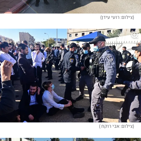
(
צילום: רועי עידן
)
(
צילום: אבי רוקח 
)