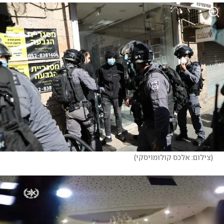
(
צילום: אלכס קולומויסקי
)