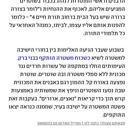
הרבנים וראשי המוסדות לנהוג בכבוד בשוטרים 
המגיעים אליהם, לאכוף את ההנחיות ו"לומר בצורה 
ברורה שיש בעל הבית ברחוב תורת חיים 4" - כלומר 
להפנות אותם אליו עצמו, לביתו, כמנהל האחראי על 
כל תלמודי התורה.
 בשבוע שעבר 
הגיעה האלימות בין בחורי הישיבה 
למשטרה לשיא
כשכוח משטרה הותקף בבני ברק
. 
העימותים החלו במתקפה של עשרות חרדים נגד 
מכונית ללא סמלי משטרה ובה שוטרים. שוטרת 
נפצעה באורח קל. ההמון רגם באבנים את המכונית 
שבה נסעו השוטרים וניפץ את שמשותיה באמצעות 
קרש תוך כדי קריאות "נאצים, ארורים". בעקבות זאת 
פשטה המשטרה על ישיבה בעיר, שממנה כנראה יצאו 
התוקפים. 
מצאתם טעות? כתבו לנו | המייל האדום גם בווטסאפ