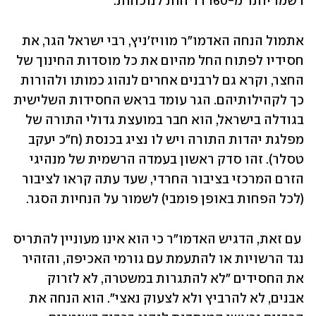
רשמו יותר מ-160 דו"חות לנוכחות. 
אתמול 
הנחה האדמו"ר מוויז'ניץ
, רבי ישראל הגר, את 
חסידיו לפתוח החל מהיום את כל מוסדות החינוך של 
החצר, וקרא גם לרבנים אחרים לנהוג כמותו ולהורות 
כך לקהילותיהם. הגר עומד בראש החסידות השלישית 
בגודלה בישראל, הוא חבר במועצת גדולי התורה של 
מפלגת יהדות התורה ויש לו נציג בכנסת (ח"כ יעקב 
טסלר). זהו סדק ראשון בעמדה הרשמית של מנהיגי 
הזרם המרכזי בציבור החרדי, שעד עתה קראו לציבור 
(לכל הפחות באופן פומבי) לשמור על הנחיות הסגר.
 עם זאת, הדגיש האדמו"ר כי הוא אינו מעוניין להתריס 
נגד הרשויות או להתעמת עם גורמי האכיפה, והזהיר 
את החסידים "לא להתגרות במשטרה, לא לזרוק 
אבנים, לא להרביץ ולא לצעוק נאצי". הוא הנחה את 