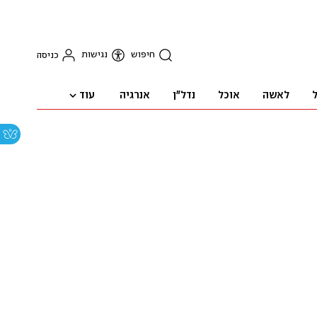
חיפוש
נגישות
כניסה
עוד
ל
לאשה
אוכל
נדל"ן
אנרגיה