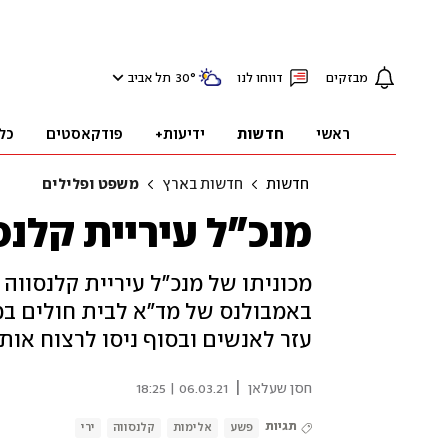
מבזקים
דווחו לנו
°
30
תל אביב
ראשי
חדשות
ידיעות+
פודקאסטים
כל
חדשות
חדשות בארץ
משפט ופלילים
מנכ"ל עיריית קלנס
מכוניתו של מנכ"ל עיריית קלנסווה 
באמבולנס של מד"א לבית חולים במצ
עזר לאנשים ובסוף ניסו לרצוח אותו
|
חסן שעלאן
06.03.21 | 18:25
תגיות
פשע
אלימות
קלנסווה
ירי