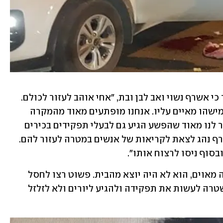
ריאד חטיב, אחיו של המנכ"ל שנורה סיפר כי אשרף נשוי ואב לבן ובת, "אחי אוהב לעזור לכולם. 
הוא לא היה מאוים ולא הייתה תחושה שמישהו מאיים עליו. אנחנו מופתעים מאוד מהמקרה 
ואיננו יודעים על איזה רקע זה התרחש. צר לנו מאוד שהפשע הגיע גם לבעלי תפקידים בכירים 
שמתאמצים כל הזמן למען התושבים. אשרף נהג לצאת לקריאות של אנשים במטרה לעזור להם. 
סוף ניסו לרצוח אותו".
קרוב משפחה אחר אמר כי "אם אשרף היה מאוים, הוא לא היה יוצא מהבית. פשוט רצו לחסל 
אותו כי הוא אדם טוב, צנוע וישר. על המשטרה לעשות את תפקידה ולהגיע ליורים ולא לזלזל 