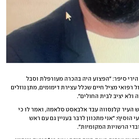
פרמדיק מד"א עבד קשקוש שהגיע לזירת הירי סיפר: "הפצוע היה בהכרה מעורפלת וסבל 
מפציעות קשות מאוד. התחלנו מיד בטיפול רפואי מציל חיים שכלל עצירת דימומים, מתן נוזלים 
 ולא יציב לבית החולים".
שר הפנים אריה דרעי שוחח הערב עם ראש העיר קלנסווה עבד אלבאסט סלאמה, ואמר לו כי 
מדובר ב"חציית כל הקווים האדומים". דרעי הוסיף: "אני מתכוון לדבר בעניין גם עם ראש 
בדי הרשויות המקומיות".