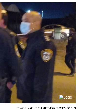
מנכ"ל עיריית קלנסווה נורה ונפצע קשה