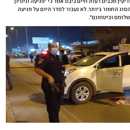
יו"ר מרכז השלטון המקומי וראש העיר מודיעין מכבים רעות חיים ביבס אמר כי "פגיעה וניסיון 
התנקשות במשרתי ציבור היא אלימות מהסוג החמור ביותר. לא נעבור לסדר היום על פגיעה 
שלומם וביטחונם".