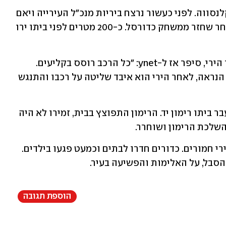
חטיב הוא מנכ"ל העירייה השני שנורה בקלנסווה. לפני כעשור נרצח ביריות מנכ"ל העירייה ויאם 
זמירו. הנרצח נסע ברכבו במרכז העיר, לאחר שחזר ממשחק כדורסל. כ-200 מטרים לפני ביתו ירו 
תושב העיר, שהגיע למקום זמן קצר לאחר הירי, סיפר אז ל-ynet: "כל הרכב רוסס בקליעים. 
קליעים רבים פגעו בגופו של הנרצח. ככל הנראה, לאחר הירי הוא איבד שליטה על רכבו והתנגש 
זמירו נרצח כמה חודשים לאחר שנזרק לעבר ביתו רימון יד. הרימון התפוצץ בבית, זמירו לא היה 
שלכת הרימון ושוחרר.
בעת האחרונה סובלת קלנסווה מאירועי ירי חמורים. כדורים חדרו לבתים וכמעט פגעו בילדים. 
הסבל, על האלימות והפשיעה בעיר.
הוספת תגובה