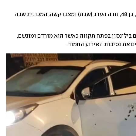
מנכ"ל עיריית קלנסווה, עו"ד אשרף חטיב, בן 48, נורה הערב (שבת) ומצבו קשה. המכונית שבה 
הוא הובהל באמבולנס מד"א לבית החולים בילינסון בפתח תקווה כאשר הוא מורדם ומונשם. 
 את נסיבות האירוע החמור.