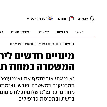
מבזקים
דווחו לנו
°
30
תל אביב
ראשי
חדשות
ידיעות+
פודקאסטים
כל
חדשות
חדשות בארץ
משפט ופלילים
מינויים חדשים ליח
המשטרה במחוז ת"
נצ"מ אסי צור יחליף את נצ"מ עופ
המבריקים במשטרה, פורש. נצ"מ דר
מחוז מרכז. נצ"מ שלומית לנדס מו
ברשת ובתפיסת פדופילים