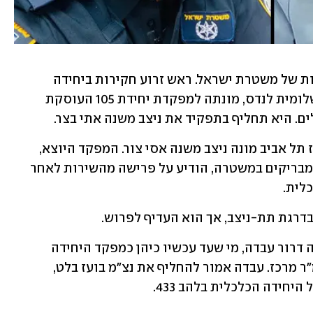
נמשכים הליכי המינויים ליחידות המובילות של משטרת ישראל. ראש זרוע חקירות ביחידה 
הכלכלית בשנים האחרונות, ניצב משנה שלומית לנדס, מונתה למפקדת יחידת 105 העוסקת 
ם. היא תחליף בתפקיד את ניצב משנה אתי בצר.
לתפקיד מפקד היחידה המרכזית של מחוז תל אביב מונה ניצב משנה אסי צור. המפקד היוצא, 
ניצב משנה עופר מועלם, שנחשב לאחר המבריקים במשטרה, הודיע על פרישה מהשירות לאחר 
לית. 
דרגת תת-ניצב, אך הוא העדיף לפרוש. 
עוד מינוי משמעותי הוא זה של ניצב משנה דרור עבדה, מי שעד עכשיו כיהן כמפקד היחידה 
המרכזית של מחוז ש"י, לתפקיד מפקד ימ"ר מרכז. עבדה אמור להחליף את נצ"מ בועז בלט, 
יחידה הכלכלית בלהב 433.