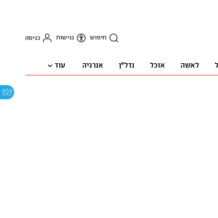
חיפוש
נגישות
כניסה
עוד
ל
לאשה
אוכל
נדל"ן
אנרגיה