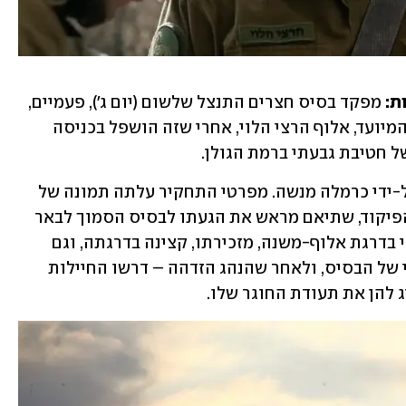
ת:
 מפקד בסיס חצרים התנצל שלשום (יום ג'), פעמיים, 
בפני מפקד פיקוד הדרום וסגן הרמטכ"ל המיועד, אלוף הרצי הלוי, אחרי שזה הושפל בכניסה 
ל חטיבת גבעתי ברמת הגולן. 
האירוע פורסם לראשונה בכאן רשת ב' על-ידי כרמלה מנשה. מפרטי התחקיר עלתה תמונה של 
אירוע מביך עד כדי השפלה שעבר אלוף הפיקוד, שתיאם מראש את הגעתו לבסיס הסמוך לבאר 
שבע. אל הלוי התלוו קצין האג"ם הפיקודי בדרגת אלוף-משנה, מזכירתו, קצינה בדרגתה, וגם 
נהגו. הלוי התקרב עם רכבו לשער המרכזי של הבסיס, ולאחר שהנהג הזדהה – דרשו החיילות 
 להן את תעודת החוגר שלו.