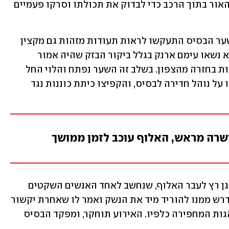
החיילים בכניסה דרשו ממנו להדליק את האור בתוך הרכב כדי לבדוק את תכולתו וסרקו פעמיים 
הלוי ביקש שיכניסו אותו, אך החיילים בשער הבסיס התעקשו לראות תעודות מזהות גם מקצין 
האג"ם ומזכירתו שהיו עימו, אלא שאלו לא נשאו עימם ארנק בגלל ביקור הבזק שהיה אמור 
להסתיים תוך שעות ספורות, כולל הטיסות בחזרה מהצפון. בשלב זה השער נפתח והלוי החל 
להיכנס לשער הפנימי, אך החיילים הכריזו על נוהל חדירה לבסיס, והקפיצו כיתת כוננות נגד 
שרה מראש, האלוף עוכב לזמן ממושך
שערי הבסיס ננעלו לפתע וקצין בדרגת סגן רץ לעבר האלוף, שנחשב לאחד האנשים השקטים 
בצבא, עם נשק שלוף. לפי העדויות, הלוי דרש ממנו להוריד מיד את הנשק ואמר לו שאחרת יקשור 
אותו. מפקד פיקוד הדרום נדהם מההתנהגות המחפירה כלפיו. האירוע תוחקר, ומפקד הבסיס 