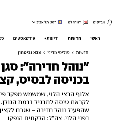
מבזקים
דווחו לנו
°
30
תל אביב
ראשי
חדשות
ידיעות+
פודקאסטים
כל
חדשות
פוליטי מדיני
צבא וביטחון
"נוהל חדירה": סגן
בכניסה לבסיס, קצי
אלוף הרצי הלוי, שמשמש מפקד פיקו
לקראת טיסה לתרגיל ברמת הגולן. ב
שהפעיל נוהל חדירה - שגרם לקצין
בפני הלוי. צה"ל: הלקחים הופקו