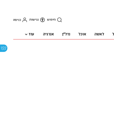
חיפוש
נגישות
כניסה
עוד
ל
לאשה
אוכל
נדל"ן
אנרגיה