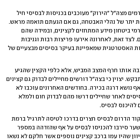
לא מדובר במקרה הראשון שבמסגרתו גורמים מצה"ל "הירוק" מעוכבים בכניסות לבסיסי חיל 
האוויר במשך דקות ארוכות, בגלל הקשחת יתר של נהלי האבטחה, גם אם הגעתם תואמה מראש. 
לכך ניתן להוסיף ביקורות תכופות של גורמי ביטחון מידע המתחזים לקצינים, ובמידה שהם 
חודרים לבסיס, החיילים הם אלו שנענשים. לצד זאת, לאחרונה אירעו פריצות רבות וגניבות 
מבסיסים בדרום, ויש לציין גם את הרגישות האסטרטגית שמאפיינת בעיקר בסיסים מבצעיים של 
הלוי לא העלה טענות כלפי החיילת שעיכבה אותו חרף המצב המביש, אלא כלפי הקצין שהגיע 
לטפל בתקרית ולא הפעיל שיקול דעת מתבקש. יצוין כי בצה"ל דורשים מחיילים לבדוק גם קצינים 
בכירים בכניסות לבסיסים ולא להקל עם אף נושא דרגה בכירה. בחודשים האחרונים עוכבו לא 
אחת תתי-אלופים ואלופים בכניסות לבסיסים לאחר שחיילים דרשו מהם לבדוק חום ולמלא 
 להיכנס לבסיס.
מדובר צה"ל נמסר: "כניסתו של מפקד פיקוד הדרום לבסיס חצרים בדרכו לטיסה לתרגיל ברמת 
הגולן, תואמה ואושרה מראש. החיילים בשער סירבו להכניסו לבסיס על אף שהזדהה במספר 
דרכים ועיכבו אותו למשך זמן ממושך, מכיוון שהיו עמו ברכב קצינים נוספים אשר חלקם לא נשאו 