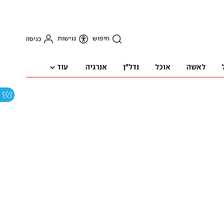
חיפוש
נגישות
כניסה
עוד
לאשה
אוכל
נדל"ן
אנרגיה