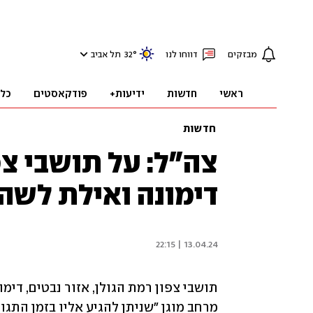
מבזקים
דווחו לנו
°
32
תל אביב
ראשי
חדשות
ידיעות+
פודקאסטים
כל
חדשות
צה"ל: על תושבי צפ
דימונה ואילת לשהו
13.04.24 | 22:15
מרחב מוגן "שניתן להגיע אליו בזמן התגונ