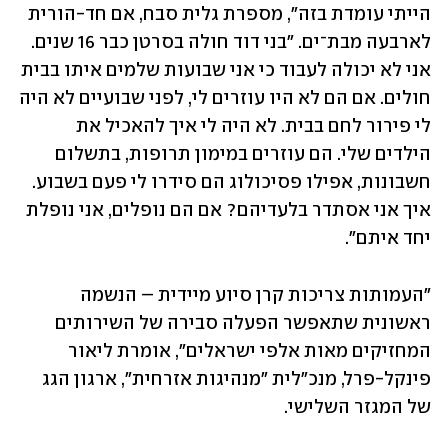
הייתי עומדת בזה", מספרת גלית סבח, אם חד-הורית 
לארבעה מבת־ים. "בני דוד חולה בסרטן כבר 16 שנים. 
אני לא יכולה לעבוד כי אני שבועות שלמים איתו בבית 
חולים. אם הם לא היו עוזרים לי, לפני שבועיים לא היה 
לי פירור לחם בבית. לא היה לי איך להאכיל את 
הילדים שלי. הם עוזרים במימון תרופות, בתשלום 
חשבונות, אפילו פסיכולוג הם סידרו לי פעם בשבוע. 
איך אני אסתדר בלעדיהם? אם הם נופלים, אני נופלת 
יחד איתם".
"העמותות צריכות קרן סיוע מיידית – הנשמה 
ראשונית שתאפשר הפעלה סבירה של השירותים 
המחזיקים מאות אלפי ישראלים", אומרת ליאור 
פינקל-פרל, מנכ"לית "מנהיגות אזרחית", ארגון הגג 
של המגזר השלישי.