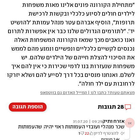
"מתחילת הקורונה פונים אלינו מאות משפחות 
לילדים חולים לסיוע כלכלי ובקשות לרכישת 
תרופות", הוסיף אברהם עטר מנהל עמותת 'להושיט 
יד'. "לתורמים הגדולים שלנו כבר אין אפשרות לתרום 
ואנו כואבים מכך שמאז הקורונה המשפחות האלה 
נכנסים לקשיים כלכליים ונפשיים ונמנע מהם לממש 
את הסיכוי להצלת חייהם של הילדים שלהם. יש 
משפחות שנעזרות בנו לדמי שכירות כי אין להם איך 
לשלם. ואנחנו מנסים בכל דרך לסייע להם ושלא יזרקו 
לרחובות עם ילד חולה".
מצאתם טעות? כתבו לנו | המייל האדום גם בווטסאפ
28
תגובות
הוספת תגובה
אזרח ותיק
09:29 | 31.07.20
או
שכר מנהלי ועובדי העמותות ראוי יהיה שהעמותות
ינהגו בשקיפות ויפרסמו את שכר מנהליהן
להצטרף לדיון
22
1
ובכיריהן. רוב העמותות לא עושות כן. והרמז של
2
תגובות