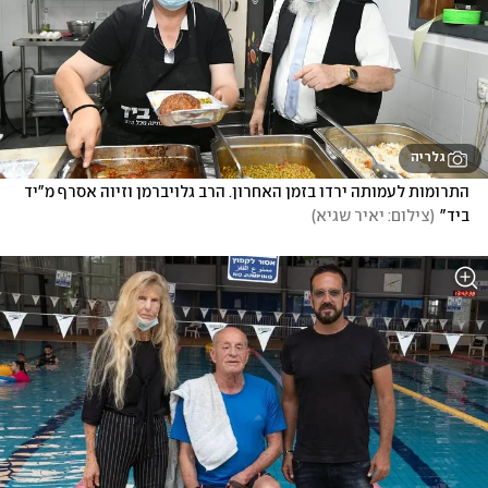
גלריה
התרומות לעמותה ירדו בזמן האחרון. הרב גלויברמן וזיוה אסרף מ"יד 
ביד"
(
צילום: יאיר שגיא
)