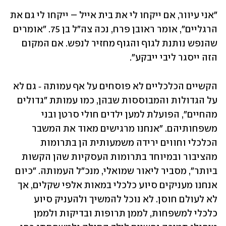
"אני עיוור, אם ייקחו לי את בית אייל – ייקחו לי גם את 
הרגליים", אומר ראובן פרח, נכה צה"ל בן 75. "אומרים 
שהנפש נותנת לגוף והגוף מחזיר לנפש. אם המקום 
הזה ייסגר ליבי ייבקע". 
הקשיים הכלכליים לא פוסחים על אף עמותה ‑ גם לא 
על הגדולות והמבוססות שבהן, כמו עמותת "גדולים 
מהחיים", הפועלת למען ילדים חולי סרטן ובני 
משפחותיהם. "אנחנו מרגישים מאוד את המשבר 
הכלכלי וחווים ירידה משמעותית הן בתרומות 
מהציבור ובמיוחד בתרומות העסקיות שהן הקשות 
ביותר", מסביר ליאור שמואלי, מנכ"ל העמותה. "כיום 
אנחנו מעניקים סיוע כלכלי במאות אלפי שקלים, אך 
לא לעולם חוסן. לא נוכל להמשיך ולהעניק סיוע 
כלכלי למשפחות, לממן תרופות ובדיקות ולממן 