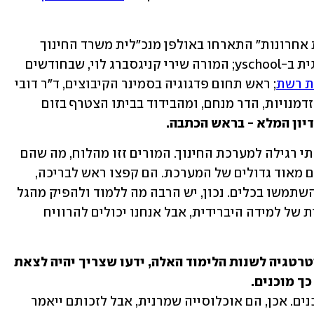
במסגרת ועידת החינוך של ynet ו"ידיעות אחרונות" התארחו באולפן מנכ"לית משרד החינוך 
לשעבר, דלית שטאובר, כיום מנהלת פדגוגית ב-yschool; המורה שירי קניגסברג לוי, שבחודשים 
ת רשת
; ראש תחום פדגוגיה בסמינר הקיבוצים, ד"ר דובי 
וייס; מנכ"לית עמותת אחינועם לקידום הזדמנויות, הדר מנחם, ומהבידוד בביתו הצטרף בזום 
דיון המלא - בראש הכתבה.
שטאובר: "אני רואה בגל הזה הזדמנות בלתי רגילה למערכת החינוך. המורים זזו מהלוח, מה שהם 
לא עשו במשך שנים רבות, למרות מאמצים מאוד גדולים של המערכת. הם קפצו ראש לבריכה, 
אימצו את הטכנולוגיות, המציאו תכנים, השתמשו בכלים. נכון, יש הרבה מה ללמוד ולהפיק מהגל 
הראשון לטובת שדרוג הפדגוגיה האמיתית של למידה היברידית, אבל אנחנו יכולים להרוויח 
-עמדת בראש מערכת שגיבשה את האסטרטגיה לשנות הלימוד האלה, ידעו שצריך יהיה לצאת 
כך מוכנים.
"יותר מחצי מהמורים בישראל לא היו מוכנים. אכן, הם אוכלוסייה שמרנית, אבל לזכותם ייאמר 