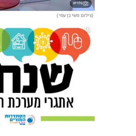
גלריה
(
צילום: משי בן עמי 
)