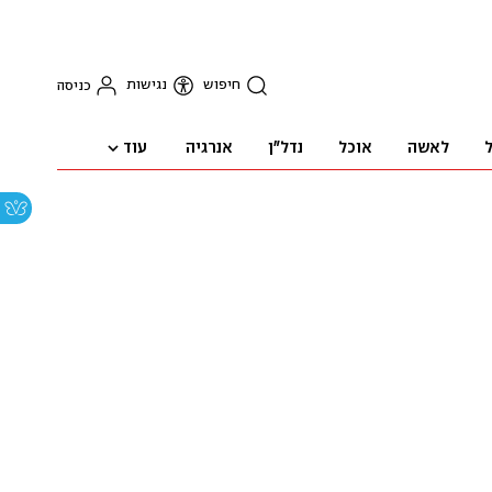
חיפוש
נגישות
כניסה
עוד
ל
לאשה
אוכל
נדל"ן
אנרגיה